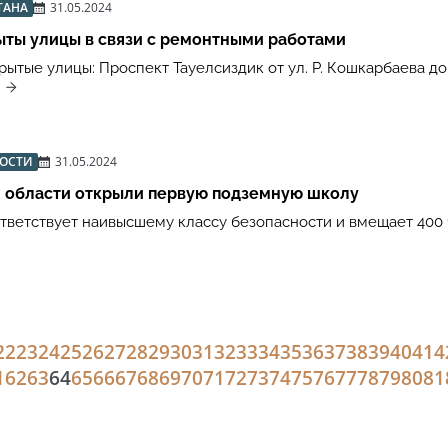
ТАНА
31.05.2024
ыты улицы в связи с ремонтными работами
ытые улицы: Проспект Тауелсиздик от ул. Р. Кошкарбаева до 
.
ВОСТИ
31.05.2024
й области открыли первую подземную школу
ветствует наивысшему классу безопасности и вмещает 400
22
23
24
25
26
27
28
29
30
31
32
33
34
35
36
37
38
39
40
41
4
1
62
63
64
65
66
67
68
69
70
71
72
73
74
75
76
77
78
79
80
81