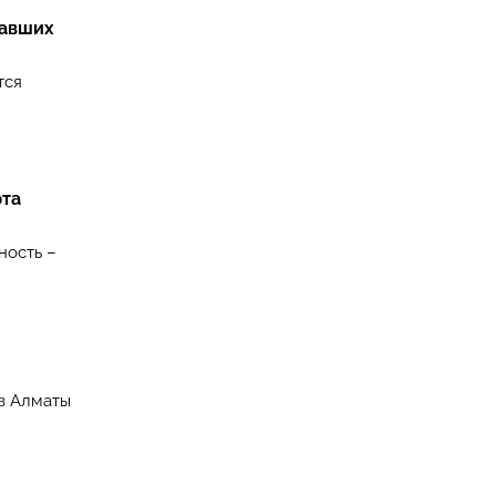
давших
тся
рта
ность –
в Алматы