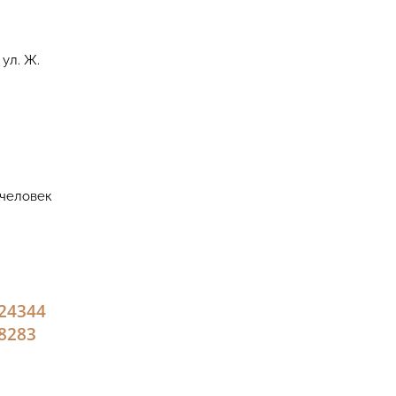
ул. Ж.
 человек
2
43
44
82
83