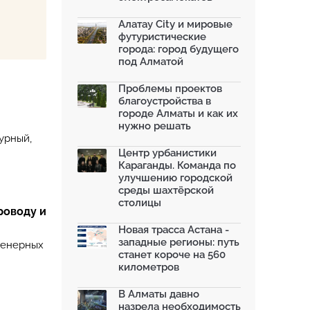
Алатау City и мировые
футуристические
города: город будущего
под Алматой
Проблемы проектов
благоустройства в
городе Алматы и как их
нужно решать
урный,
Центр урбанистики
Караганды. Команда по
улучшению городской
среды шахтёрской
столицы
роводу и
Новая трасса Астана -
западные регионы: путь
женерных
станет короче на 560
километров
В Алматы давно
назрела необходимость