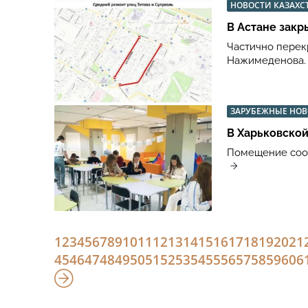
НОВОСТИ КАЗАХС
В Астане закр
Частично перекр
Нажимеденова
ЗАРУБЕЖНЫЕ НО
В Харьковско
Помещение соот
1
2
3
4
5
6
7
8
9
10
11
12
13
14
15
16
17
18
19
20
21
45
46
47
48
49
50
51
52
53
54
55
56
57
58
59
60
6