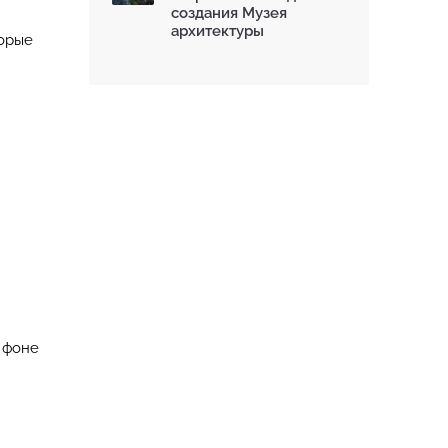
создания Музея
архитектуры
торые
 фоне