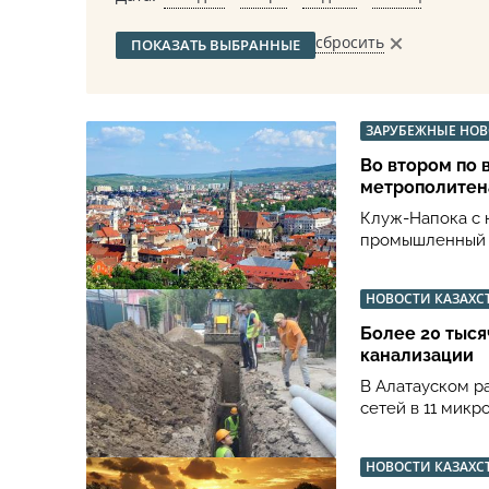
сбросить
ПОКАЗАТЬ ВЫБРАННЫЕ
ЗАРУБЕЖНЫЕ НО
Во втором по 
метрополитен
Клуж-Напока с 
промышленный 
НОВОСТИ КАЗАХС
Более 20 тыся
канализации
В Алатауском р
сетей в 11 микр
НОВОСТИ КАЗАХС