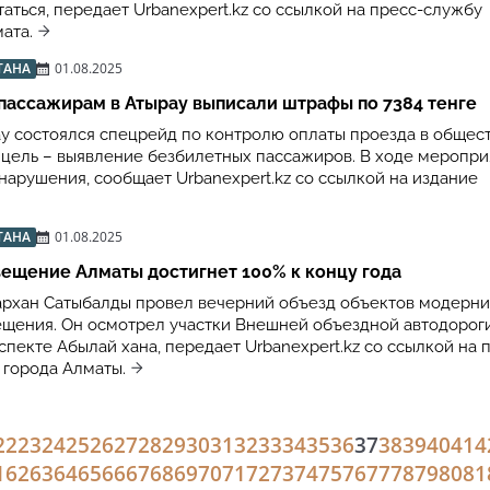
аться, передает Urbanexpert.kz со ссылкой на пресс-службу
ата.
ТАНА
01.08.2025
пассажирам в Атырау выписали штрафы по 7384 тенге
ау состоялся спецрейд по контролю оплаты проезда в обще
о цель – выявление безбилетных пассажиров. В ходе меропри
нарушения, сообщает Urbanexpert.kz со ссылкой на издание
ТАНА
01.08.2025
ещение Алматы достигнет 100% к концу года
рхан Сатыбалды провел вечерний объезд объектов модерн
ещения. Он осмотрел участки Внешней объездной автодорог
спекте Абылай хана, передает Urbanexpert.kz со ссылкой на 
 города Алматы.
22
23
24
25
26
27
28
29
30
31
32
33
34
35
36
37
38
39
40
41
4
1
62
63
64
65
66
67
68
69
70
71
72
73
74
75
76
77
78
79
80
81