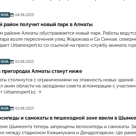
ТАНА
04.08.2025
 район получит новый парк в Алматы
м районе Алматы обустраивается новый парк. Работы ведутс
ектара возле пересечения улиц Жарокова и Си Синхая, северн
ает Urbanexpert.kz со ссылкой на пресс-службу акимата гор
ТАНА
03.08.2025
 пригородах Алматы станут ниже
ты столкнутся с ограничениями на этажность новых зданий.
л аким области на заседании совета агломерации с участие
т Urbanexpert.kz.
ТАНА
03.08.2025
осипеды и самокаты в пешеходной зоне ввели в Шымк
оне Шымкента теперь запрещены велосипеды и самокаты. З
тке между стадионом Кажымукана и Дендропарком, где ране