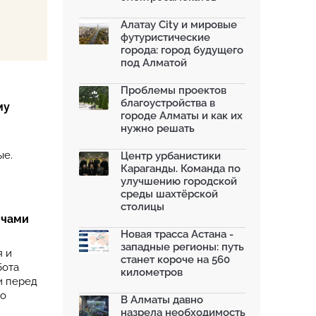
Алатау City и мировые
футуристические
города: город будущего
под Алматой
Проблемы проектов
благоустройства в
му
городе Алматы и как их
нужно решать
ые.
Центр урбанистики
Караганды. Команда по
улучшению городской
среды шахтёрской
столицы
ячами
Новая трасса Астана -
западные регионы: путь
я и
станет короче на 560
бота
километров
и перед
го
В Алматы давно
назрела необходимость