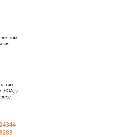
ственном
ятия
изации
и (ВОАД)
пресс-
2
43
44
82
83