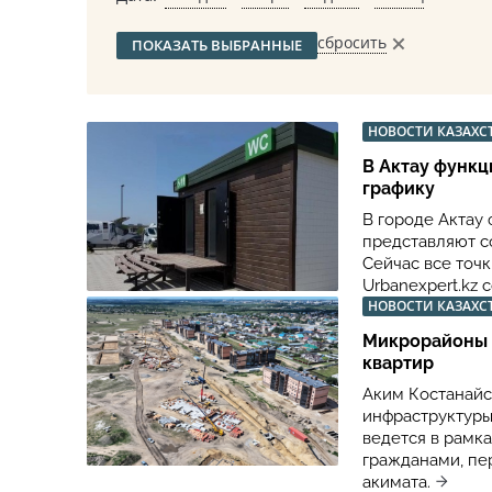
сбросить
ПОКАЗАТЬ ВЫБРАННЫЕ
НОВОСТИ КАЗАХС
В Актау функц
графику
В городе Актау
представляют с
Сейчас все точ
Urbanexpert.kz 
НОВОСТИ КАЗАХС
Микрорайоны «
квартир
Аким Костанайс
инфраструктуры
ведется в рамк
гражданами, пе
акимата.