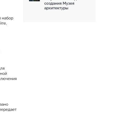
создания Музея
архитектуры
й набор
йте,
х
Для
мной
сключения
вано
 передает