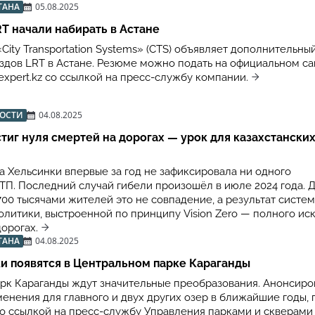
ТАНА
05.08.2025
T начали набирать в Астане
ity Transportation Systems» (CTS) объявляет дополнительны
здов LRT в Астане. Резюме можно подать на официальном са
xpert.kz со ссылкой на пресс-службу компании.
ВОСТИ
04.08.2025
тиг нуля смертей на дорогах — урок для казахстански
а Хельсинки впервые за год не зафиксировала ни одного
ТП. Последний случай гибели произошёл в июле 2024 года. 
700 тысячами жителей это не совпадение, а результат систе
олитики, выстроенной по принципу Vision Zero — полного и
орогах.
ТАНА
04.08.2025
и появятся в Центральном парке Караганды
рк Караганды ждут значительные преобразования. Анонсиро
енения для главного и двух других озер в ближайшие годы,
 со ссылкой на пресс-службу Управления парками и скверами