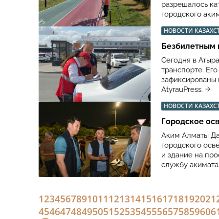
разрешалось кат
городского аким
НОВОСТИ КАЗАХС
Безбилетным 
Сегодня в Атыр
транспорте. Ег
зафиксированы 
AtyrauPress.
НОВОСТИ КАЗАХС
Городское осв
Аким Алматы Да
городского осв
и здание на про
службу акимата
1
2
3
4
5
6
7
8
9
10
11
12
13
14
15
16
17
18
19
20
21
45
46
47
48
49
50
51
52
53
54
55
56
57
58
59
60
6