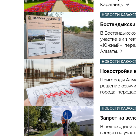
Караганды.
НОВОСТИ КАЗАХС
Бостандыкский
В Бостандыкско
участке в 4,1 г
«Южный», перед
Алматы.
НОВОСТИ КАЗАХС
Новостройки в
Пригороды Алма
решение озвучи
города, передае
НОВОСТИ КАЗАХС
Запрет на вел
В пешеходной з
введен на учас