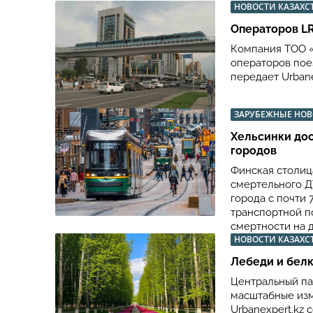
НОВОСТИ КАЗАХС
Операторов LR
Компания ТОО «C
операторов пое
передает Urbane
ЗАРУБЕЖНЫЕ НО
Хельсинки дос
городов
Финская столиц
смертельного Д
города с почти 
транспортной п
смертности на д
НОВОСТИ КАЗАХС
Лебеди и белк
Центральный па
масштабные изм
Urbanexpert.kz