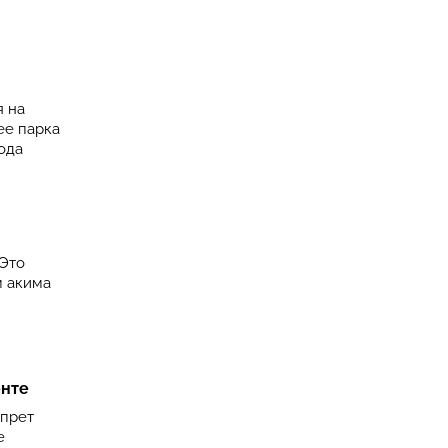
я на
ее парка
ода
 Это
м акима
енте
апрет
е