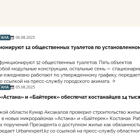
ТАНА
06.08.2025
ионируют 12 общественных туалетов по установленно
 функционируют 12 общественных туалетов. Пять объектов
обой модульные конструкции, остальные семь — стационарн
ки ежедневно работают по утвержденному графику, передает
со ссылкой на пресс-службу городского акимата.
ТАНА
05.08.2025
Астана» и «Байтерек» обеспечат костанайцев 14 тыс
кой области Кумар Аксакалов проверил строительство жиль
 в новых микрорайонах «Астана» и «Байтерек» Костаная. Ра
ах поручений Президента о доступном жилье как обязанност
редает Urbanexpert.kz со ссылкой на пресс-службу областно