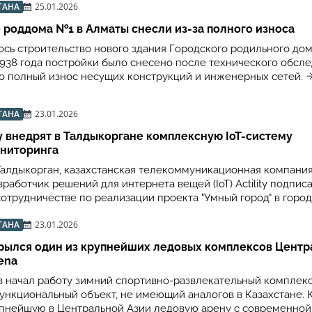
ТАНА
25.01.2026
 роддома №1 в Алматы снесли из-за полного износа
ось строительство нового здания Городского родильного дом
1938 года постройки было снесено после технического обсле
о полный износ несущих конструкций и инженерных сетей.
ТАНА
23.01.2026
ity внедрят в Талдыкоргане комплексную IoT-систему
ониторинга
Талдыкорган, казахстанская телекоммуникационная компани
работчик решений для интернета вещей (IoT) Actility подпис
отрудничестве по реализации проекта "Умный город" в горо
ТАНА
23.01.2026
крылся один из крупнейших ледовых комплексов Цент
ena
в начал работу зимний спортивно-развлекательный комплек
ункциональный объект, не имеющий аналогов в Казахстане.
пнейшую в Центральной Азии ледовую арену с современной