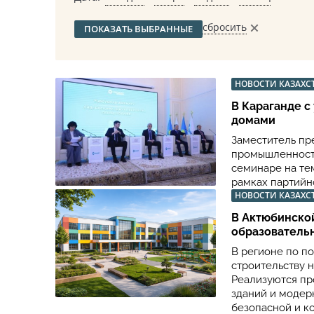
сбросить
ПОКАЗАТЬ ВЫБРАННЫЕ
НОВОСТИ КАЗАХС
В Караганде 
домами
Заместитель пр
промышленности
семинаре на тем
рамках партий
НОВОСТИ КАЗАХС
В Актюбинско
образователь
В регионе по п
строительству 
Реализуются пр
зданий и модер
безопасной и к