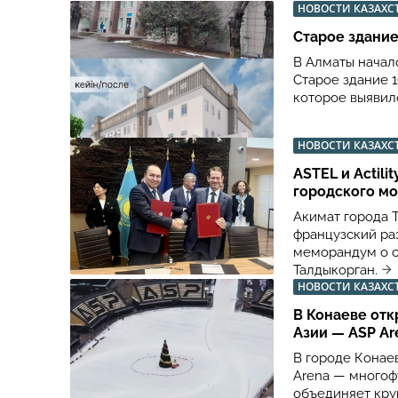
НОВОСТИ КАЗАХС
Старое здание
В Алматы начал
Старое здание 
которое выявил
НОВОСТИ КАЗАХС
ASTEL и Actil
городского м
Акимат города 
французский раз
меморандум о с
Талдыкорган.
НОВОСТИ КАЗАХС
В Конаеве от
Азии — ASP Ar
В городе Конае
Arena — многоф
объединяет кру