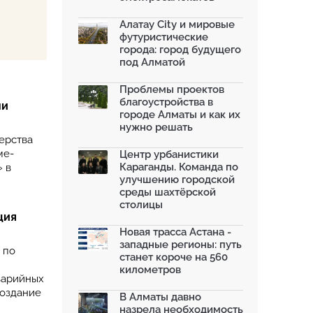
Алатау City и мировые
футуристические
города: город будущего
под Алматой
Проблемы проектов
благоустройства в
ми
городе Алматы и как их
нужно решать
ерства
ме-
Центр урбанистики
Караганды. Команда по
» в
улучшению городской
среды шахтёрской
столицы
ция
Новая трасса Астана -
западные регионы: путь
 по
станет короче на 560
километров
варийных
создание
В Алматы давно
назрела необходимость