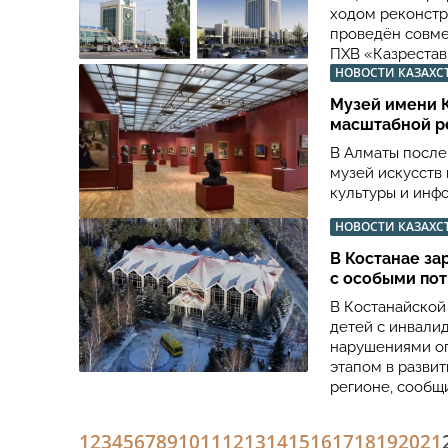
ходом реконстр
проведён совме
ПХВ «Казрестав
НОВОСТИ КАЗАХС
Музей имени К
масштабной р
В Алматы после
музей искусств
культуры и инф
НОВОСТИ КАЗАХС
В Костанае за
с особыми по
В Костанайской
детей с инвали
нарушениями оп
этапом в разви
регионе, сообщи
1
2
3
4
5
6
7
8
9
10
11
12
13
14
15
16
17
18
19
20
21