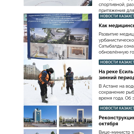
спортивной, раз
притяжения для
НОВОСТИ КАЗАХС
Как медицинс
Развитие медиц
урбанистическо
Сатыбалды озна
обновлённую го
НОВОСТИ КАЗАХС
На реке Есиль
зимний перио
В Астане на во
сохранение рыб
время года. Об 
НОВОСТИ КАЗАХС
Реконструкцию
октября
Вице-министр т