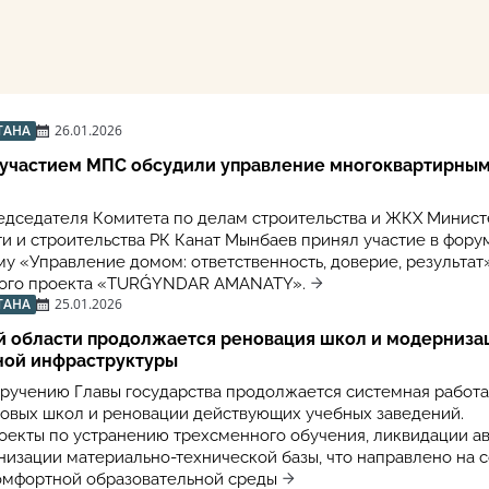
ТАНА
26.01.2026
с участием МПС обсудили управление многоквартирны
едседателя Комитета по делам строительства и ЖКХ Минист
 и строительства РК Канат Мынбаев принял участие в фору
у «Управление домом: ответственность, доверие, результат
ного проекта «TURǴYNDAR AMANATY».
ТАНА
25.01.2026
й области продолжается реновация школ и модерниза
ной инфраструктуры
оручению Главы государства продолжается системная работа
новых школ и реновации действующих учебных заведений.
оекты по устранению трехсменного обучения, ликвидации а
низации материально-технической базы, что направлено на 
омфортной образовательной среды