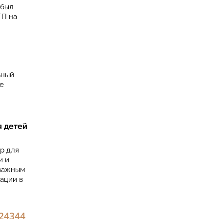
 был
ГП на
ьный
е
я детей
р для
и и
 важным
ации в
2
43
44