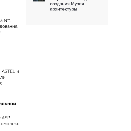
создания Музея
архитектуры
а №1.
дования,
я ASTEL и
али
де
ральной
с ASP
 Комплекс