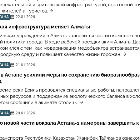
влекательной и зрительской инфраструктурой, став новой то
 жителей и туристов.
ТАНА
22.01.2026
кая инфраструктура меняет Алматы
инских учреждений в Алматы становится частью комплексн
й политики города. В ходе рабочей поездки аким Алматы Да
комился с тем, как модернизация медобъектов встраивается
родскую среду и повышает качество жизни горожан.
ТАНА
21.01.2026
 в Астане усилили меры по сохранению биоразнообраз
д
доёме реки Есиль проводятся специальные работы, направле
ных ресурсов и поддержание экологического баланса в хол
этом сообщили в акимате столицы.
ТАНА
20.01.2026
 новой части вокзала Астана-1 намерены завершить к
ранспорта Республики Казахстан Жанибек Тайжанов ознако