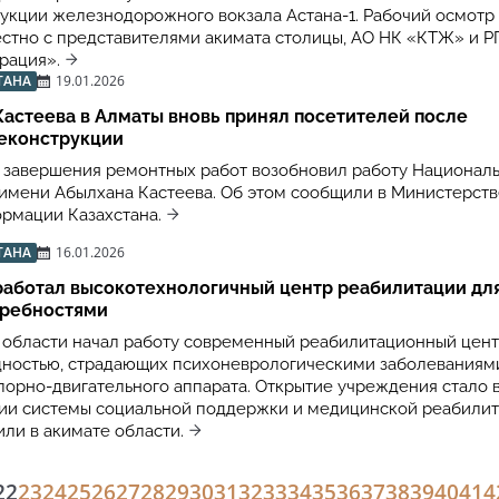
укции железнодорожного вокзала Астана-1. Рабочий осмотр
стно с представителями акимата столицы, АО НК «КТЖ» и Р
рация».
ТАНА
19.01.2026
астеева в Алматы вновь принял посетителей после
еконструкции
 завершения ремонтных работ возобновил работу Национал
 имени Абылхана Кастеева. Об этом сообщили в Министерств
ормации Казахстана.
ТАНА
16.01.2026
работал высокотехнологичный центр реабилитации дл
требностями
 области начал работу современный реабилитационный цент
дностью, страдающих психоневрологическими заболеваниям
орно-двигательного аппарата. Открытие учреждения стало
тии системы социальной поддержки и медицинской реабилит
ли в акимате области.
22
23
24
25
26
27
28
29
30
31
32
33
34
35
36
37
38
39
40
41
4