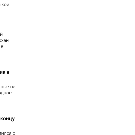
чкой
ой
рхан
 в
ия в
нные на
одное
 концу
мился с