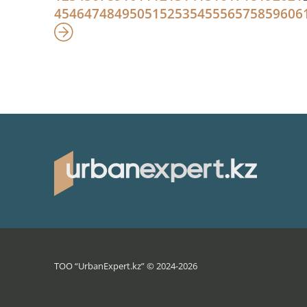
45
46
47
48
49
50
51
52
53
54
55
56
57
58
59
60
6
ТОО “UrbanExpert.kz” © 2024-2026