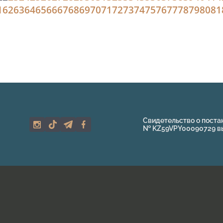
1
62
63
64
65
66
67
68
69
70
71
72
73
74
75
76
77
78
79
80
81
Свидетельство о поста
№ KZ59VPY00090729 выд