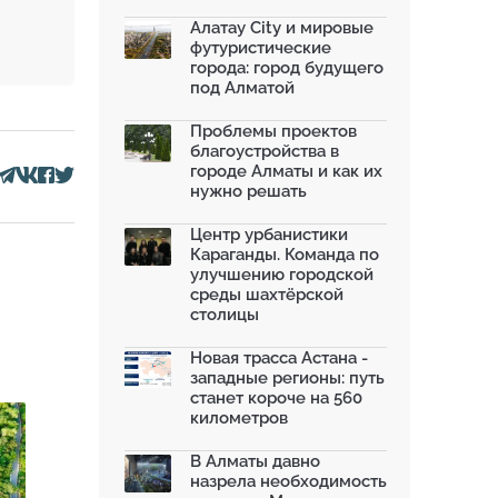
благоустроили шесть обществ...
06.07.2026
Алатау City и мировые
футуристические
Жара в городах: как застройка
города: город будущего
влияет на температу...
под Алматой
03.07.2026
МЧС усилило мониторинг рек и
Проблемы проектов
моренных озер после ...
благоустройства в
02.07.2026
городе Алматы и как их
нужно решать
На общественных слушаниях
представили экологическ...
30.06.2026
Центр урбанистики
Караганды. Команда по
На слушаниях по корректировке
улучшению городской
СЭО Генплана Алматы...
среды шахтёрской
30.06.2026
столицы
130-летняя Майская роща в
Таразе станет экопарком...
Новая трасса Астана -
22.06.2026
западные регионы: путь
станет короче на 560
километров
В Алматы давно
назрела необходимость