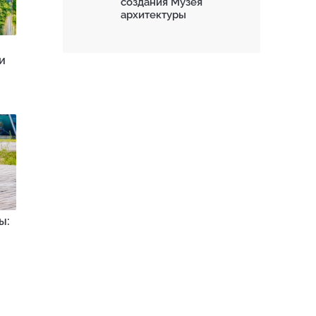
создания Музея
архитектуры
и
ы: