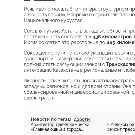
Речь идёт о масштабном инфраструктурном пр
связность страны. Впервые о строительстве но
Национального курултая.
Сегодня путь из Астаны в западные области про
протяжённость составляет
1 438 километров
.
Иргиз сократит это расстояние до
865 киломе
Сокращение пути не только уменьшит время в 
транспортные издержки, откроются новые возм
должна стать связующим звеном с
Транскасп
интеграцию Казахстана в региональные и глоб
Эксперты отмечают, что новая автомагистраль 
западных регионов, но и для всей страны. Она
сбалансированной и диверсифицированной, ра
вдоль трассы.
Новости по тегам:
дороги
Архитектор Давид Камински:
В Уилском ра
«Главная ошибка города...
ремонт трассы