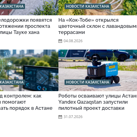
КАЗАХСТАНА
НОВОСТИ КАЗАХСТАНА
велодорожки появятся
На «Кок-Тобе» открылся
ротяжении проспекта
цветочный склон с лавандовым
улицы Тауке хана
террасами
04.08.2026
КАЗАХСТАНА
НОВОСТИ КАЗАХСТАНА
д контролем: как
Роботы осваивают улицы Астан
и помогают
Yandex Qazaqstan запустили
ать порядок в Астане
пилотный проект доставки
31.07.2026