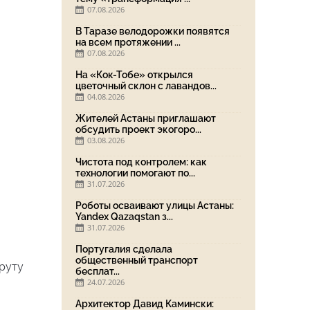
07.08.2026
В Таразе велодорожки появятся
на всем протяжении ...
07.08.2026
На «Кок-Тобе» открылся
цветочный склон с лавандов...
04.08.2026
Жителей Астаны приглашают
обсудить проект экогоро...
03.08.2026
Чистота под контролем: как
технологии помогают по...
31.07.2026
Роботы осваивают улицы Астаны:
Yandex Qazaqstan з...
31.07.2026
Португалия сделала
общественный транспорт
руту
бесплат...
24.07.2026
Архитектор Давид Камински: