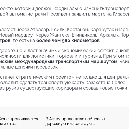
оекте, который должен кардинально изменить транспор
вой автомагистрали Президент заявил в марте на IV зас
легает через Атбасар, Есиль, Костанай, Карабутак и Ирги
 Новый маршрут через Жантеке, Егиндиколь, Аркалык, Тор
тров
, то есть на
более чем 560 километров
.
дороге, но и даст значимый экономический эффект: снизя
ожности для логистики, торговли и туризма. При этом т
ийским международным транспортным маршрутом
, уси
альные цепочки перевозок.
станет стратегическим проектом не только для централь
 позволит сделать транспортную карту Казахстана более
згрузив существующие коридоры и создав новые точки
йоне продолжается
В Актау продолжают обновлять
 и стр...
дорожную инфраструкт...