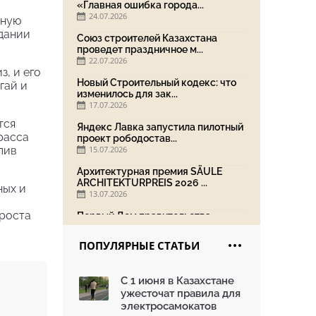
«Главная ошибка города...
24.07.2026
тную
едании
Союз строителей Казахстана
проведет праздничное м...
22.07.2026
з, и его
Новый Строительный кодекс: что
гай и
изменилось для зак...
17.07.2026
тся
Яндекс Лавка запустила пилотный
расса
проект рободостав...
лив
15.07.2026
Архитектурная премия SÄULE
ARCHITEKTURPREIS 2026 ...
ных и
13.07.2026
 роста
Первый Дом правительства
Алматы станет главной те...
13.07.2026
ПОПУЛЯРНЫЕ СТАТЬИ
В столичном детсаду подвели
итоги акции «Таза Қаз...
С 1 июня в Казахстане
08.07.2026
ужесточат правила для
Ко Дню столицы в Нуре
электросамокатов