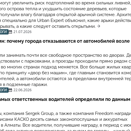
могут увеличить риск подтоплений во время сильных ливней,
ого острова тепла и ухудшить состояние деревьев, которые
получали влагу благодаря открытой арычной системе. Архит
 специально для Urban Expert объяснил, какие арыки действ
ывать, а какие следует оставить открытыми.
РОГИ
21.07.2026
н: почему города отказываются от автомобилей возле
ли занимать почти все свободное пространство во дворах. Д
ствовали с парковками, а проезды проходили прямо рядом 
я во многих странах подход меняется. Все больше жилых ква
по принципу «двор без машин», где главным становится ком
ителей, а автомобили остаются за пределами внутренней те
 в подземные гаражи.
РОГИ
22.06.2026
амых ответственных водителей определили по данным
, компания Sergek Group, а также компания Freedom наград
исами КАСКО десять самых законопослушных и аккуратных
в Алматы. Все водители, получившие награду, в период с ию