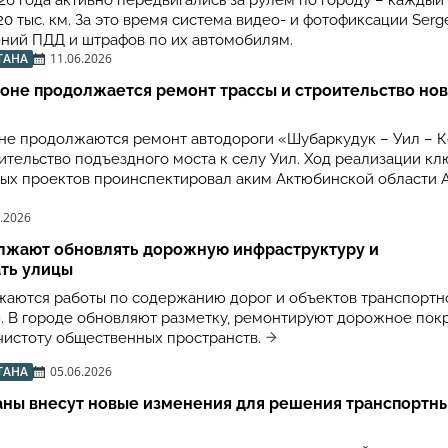
26 года активно передвигались за рулем по городу – каждый 
0 тыс. км. За это время система видео- и фотофиксации Serge
ний ПДД и штрафов по их автомобилям.
ТАНА
11.06.2026
оне продолжается ремонт трассы и строительство но
не продолжаются ремонт автодороги «Шубаркудук – Уил – К
оительство подъездного моста к селу Уил. Ход реализации к
ых проектов проинспектировал аким Актюбинской области 
.2026
олжают обновлять дорожную инфраструктуру и
ать улицы
жаются работы по содержанию дорог и объектов транспортн
. В городе обновляют разметку, ремонтируют дорожное пок
истоту общественных пространств.
ТАНА
05.06.2026
аны внесут новые изменения для решения транспортн