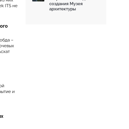
из них
создания Музея
k ITS не
архитектуры
вого
обда –
лючевых
Асхат
ой
рытие и
ых