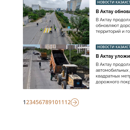
НОВОСТИ КАЗАХС
В Актау обно
В Актау продол
обновляют доро
территорий и г
НОВОСТИ КАЗАХС
В Актау уложи
В Актау продол
автомобильных 
квадратных метр
дорожного покр
1
2
3
4
5
6
7
8
9
10
11
12