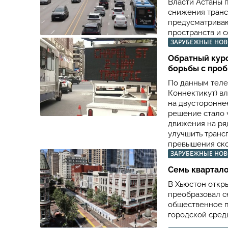
Власти Астаны 
снижения транс
предусматриваю
пространств и 
ЗАРУБЕЖНЫЕ НО
Обратный курс
борьбы с про
По данным теле
Коннектикут) в
на двустороннее
решение стало 
движения на ряд
улучшить транс
превышения ско
ЗАРУБЕЖНЫЕ НО
Семь квартало
В Хьюстон откр
преобразовал с
общественное п
городской сред