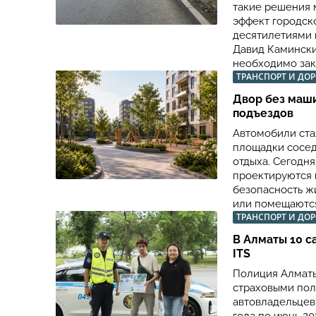
такие решения 
эффект городск
десятилетиями 
Давид Камински
необходимо закр
ТРАНСПОРТ И ДО
Двор без маши
подъездов
Автомобили ста
площадки сосед
отдыха. Сегодн
проектируются 
безопасность ж
или помещаются
ТРАНСПОРТ И ДО
В Алматы 10 с
ITS
Полиция Алматы
страховыми пол
автовладельцев 