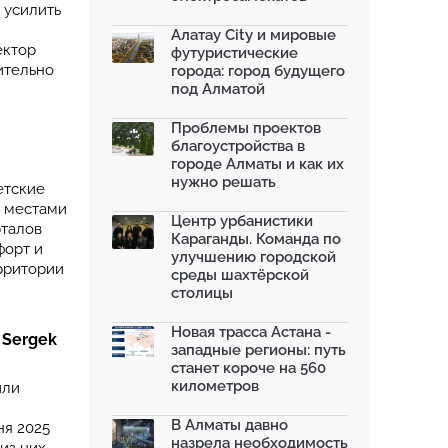
 усилить
Алатау City и мировые
ектор
футуристические
ительно
города: город будущего
под Алматой
Проблемы проектов
благоустройства в
городе Алматы и как их
нужно решать
етские
с местами
Центр урбанистики
рталов
Караганды. Команда по
форт и
улучшению городской
рритории
среды шахтёрской
столицы
Новая трасса Астана -
 Sergek
западные регионы: путь
станет короче на 560
километров
или
В Алматы давно
ня 2025
назрела необходимость