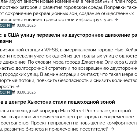
планируют внести новые изменения в генеральный план горо
портных заторов и развития городской среды. Поправки так
т сохранение рекреационных зон, создание общественных
совершенствование транспортной инфраструктуры.
ВОСТИ
03.06.2026
: в США улицу перевели на двустороннее движение р
бками
визионной станции WFSB, в американском городе Нью-Хейве
ласти перевели участок одной из центральных улиц с одност
 движение. По словам мэра города Джастина Эликера (Justin 
частью долгосрочной стратегии по возвращению двусторонн
 городских улиц. В администрации считают, что такая мера 
портные потоки, повысить безопасность и снизить количеств
рости.
ВОСТИ
03.06.2026
в в центре Хьюстона стали пешеходной зоной
ылся пешеходный коридор Main Street Promenade, который
емь кварталов исторического центра города в современное
ространство. Проект направлен на повышение комфортност
ы, развитие бизнеса и привлечение посетителей.