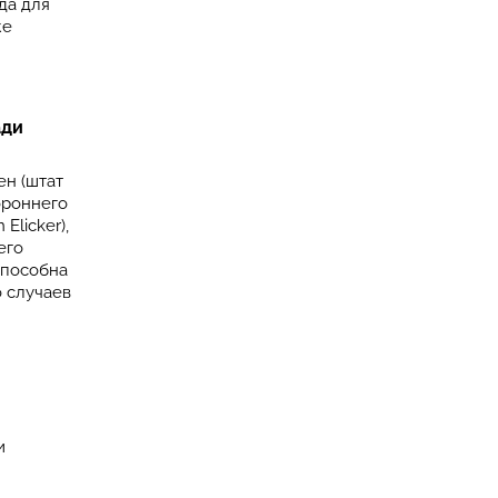
да для
же
ади
н (штат
ороннего
Elicker),
его
способна
о случаев
и