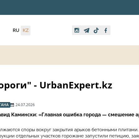
RU
KZ
роги" - UrbanExpert.kz
ТАНА
24.07.2026
авид Камински: «Главная ошибка города — смешение а
лжаются споры вокруг закрытия арыков бетонными плитами.
укции отдельных участков горожане запустили петицию, заяв