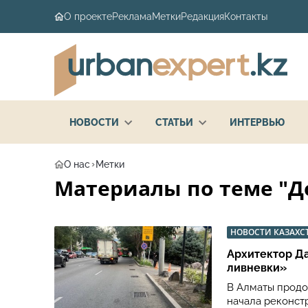
О проекте
Реклама
Метки
Редакция
Контакты
НОВОСТИ
СТАТЬИ
ИНТЕРВЬЮ
О нас
Метки
Материалы по теме "До
НОВОСТИ КАЗАХС
Архитектор Д
ливневки»
В Алматы продо
начала реконстр