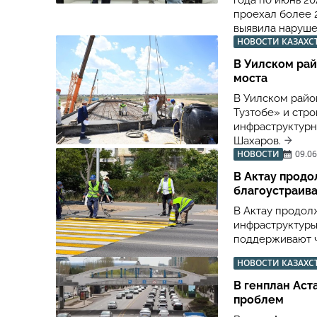
года по июнь 20
проехал более 2
выявила наруше
НОВОСТИ КАЗАХС
В Уилском рай
моста
В Уилском райо
Тузтобе» и стр
инфраструктурн
Шахаров.
НОВОСТИ
09.06
В Актау прод
благоустраив
В Актау продол
инфраструктуры
поддерживают ч
НОВОСТИ КАЗАХС
В генплан Аст
проблем