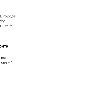
В городе
тку
ытием
онта
тысяч
ысяч м²