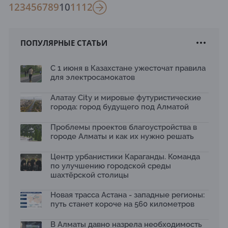
1
2
3
4
5
6
7
8
9
10
11
12
ПОПУЛЯРНЫЕ СТАТЬИ
С 1 июня в Казахстане ужесточат правила
для электросамокатов
Алатау City и мировые футуристические
города: город будущего под Алматой
Проблемы проектов благоустройства в
городе Алматы и как их нужно решать
Центр урбанистики Караганды. Команда
по улучшению городской среды
шахтёрской столицы
Новая трасса Астана - западные регионы:
путь станет короче на 560 километров
В Алматы давно назрела необходимость