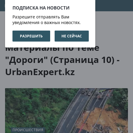
08.08.2026
13:47:46
ПОДПИСКА НА НОВОСТИ
Разрешите отправлять Вам
уведомления о важных новостях.
РАЗРЕШИТЬ
НЕ СЕЙЧАС
О нас
Метки
Материалы по теме
"Дороги" (Страница 10) -
UrbanExpert.kz
ПРОИСШЕСТВИЯ