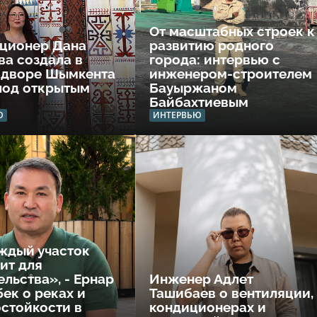
От масштабных строек к
ционер Дана
развитию родного
ва создала в
города: интервью с
 дворе Шымкента
инженером-строителем
под открытым
Бауыржаном
Байбахтиевым
Ю
ИНТЕРВЬЮ
ждый участок
ит для
ельства», - Ернар
Инженер Адлет
ек о реках и
Ташибаев о вентиляции,
стойкости в
кондиционерах и