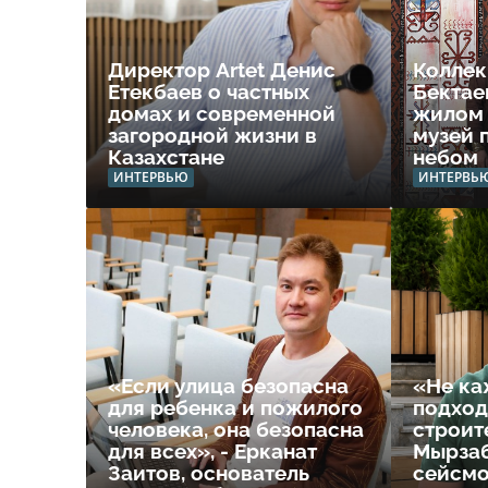
Директор Artet Денис
Коллек
Етекбаев о частных
Бектае
домах и современной
жилом
загородной жизни в
музей 
Казахстане
небом
ИНТЕРВЬЮ
ИНТЕРВЬ
«Если улица безопасна
«Не ка
для ребенка и пожилого
подход
человека, она безопасна
строит
для всех», - Ерканат
Мырзаб
Заитов, основатель
сейсмо