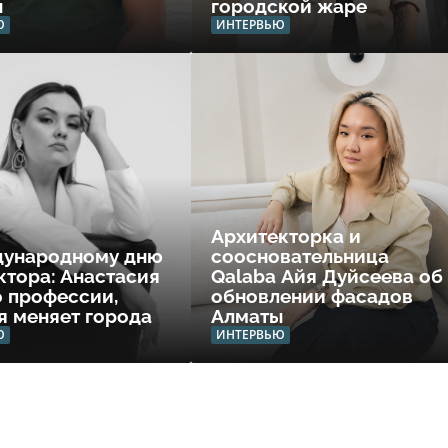
ы
городской жаре
Ю
ИНТЕРВЬЮ
Архитекторка и
дународному дню
соосновательница
ктора: Анастасия
Qalaba Айя Дуйсеева об
о профессии,
обновлении фасадов
я меняет города
Алматы
Ю
ИНТЕРВЬЮ