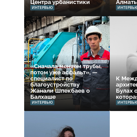
Центра урбанистики
Алмат
ИНТЕРВЬЮ
ИНТЕРВЬ
«Сначала меняем трубы,
потом уже асфальт», —
специалист по
К Меж
благоустройству
архите
Жанали Шпекбаев о
Булах 
Балхаше
котора
ИНТЕРВЬЮ
ИНТЕРВЬ