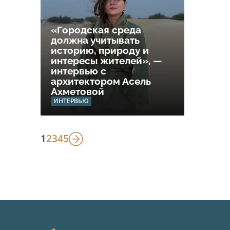
«Городская среда
должна учитывать
историю, природу и
интересы жителей», —
интервью с
архитектором Асель
Ахметовой
ИНТЕРВЬЮ
1
2
3
4
5