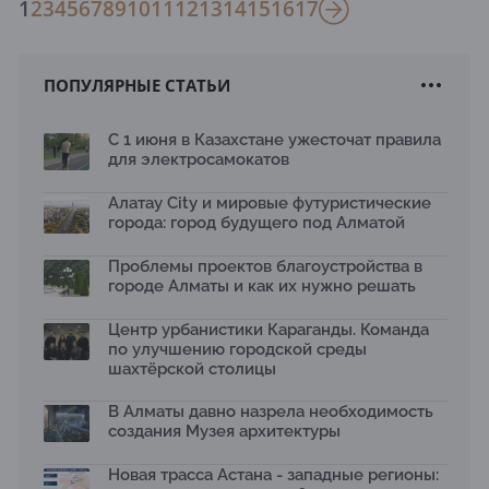
1
2
3
4
5
6
7
8
9
10
11
12
13
14
15
16
17
ПОПУЛЯРНЫЕ СТАТЬИ
С 1 июня в Казахстане ужесточат правила
для электросамокатов
Алатау City и мировые футуристические
города: город будущего под Алматой
Проблемы проектов благоустройства в
городе Алматы и как их нужно решать
Центр урбанистики Караганды. Команда
по улучшению городской среды
шахтёрской столицы
В Алматы давно назрела необходимость
создания Музея архитектуры
Новая трасса Астана - западные регионы: