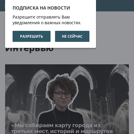
07.08.2026
14:08:19
ПОДПИСКА НА НОВОСТИ
Разрешите отправлять Вам
уведомления о важных новостях.
РАЗРЕШИТЬ
НЕ СЕЙЧАС
Интервью
Интервью
«Мы собираем карту города из
третьих мест, историй и маршрутов