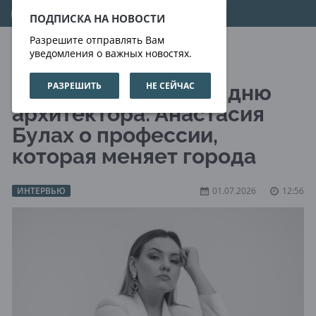
08.08.2026
09:17:19
ПОДПИСКА НА НОВОСТИ
Разрешите отправлять Вам
уведомления о важных новостях.
РАЗРЕШИТЬ
НЕ СЕЙЧАС
К Международному дню
архитектора: Анастасия
Булах о профессии,
которая меняет города
ИНТЕРВЬЮ
01.07.2026
12:56