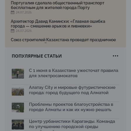
Португалия сделала общественный транспорт
бесплатным для жителей города Порту
24.07.2026
Архитектор Давид Камински: «Главная ошибка
города — смешение арыков и ливневки»
24.07.2026
Союз строителей Казахстана проведет праздничное
мероприятие ко Дню строителя
22.07.2026
ПОПУЛЯРНЫЕ СТАТЬИ
Новый Строительный кодекс: что изменилось для
заказчиков, подрядчиков и государства по мнению
Бауыржана Байбахтиева
С 1 июня в Казахстане ужесточат правила
17.07.2026
для электросамокатов
Яндекс Лавка запустила пилотный проект
рободоставки в Астане
Алатау City и мировые футуристические
15.07.2026
города: город будущего под Алматой
Архитектурная премия SÄULE ARCHITEKTURPREIS
Проблемы проектов благоустройства в
2026 принимает заявки до 31 июля
13.07.2026
городе Алматы и как их нужно решать
Первый Дом правительства Алматы станет главной
Центр урбанистики Караганды. Команда
темой новой выставки в «Целинном»
по улучшению городской среды
13.07.2026