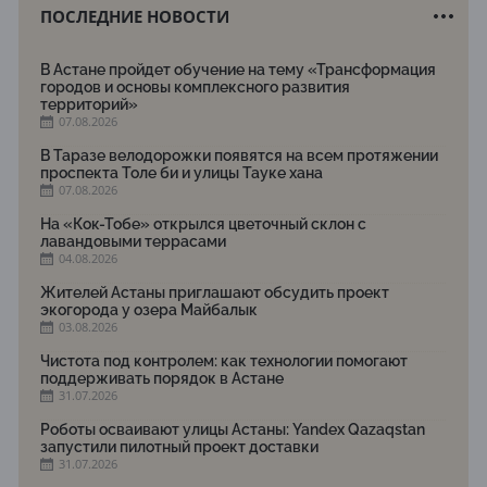
ПОСЛЕДНИЕ НОВОСТИ
В Астане пройдет обучение на тему «Трансформация
городов и основы комплексного развития
территорий»
07.08.2026
В Таразе велодорожки появятся на всем протяжении
проспекта Толе би и улицы Тауке хана
07.08.2026
На «Кок-Тобе» открылся цветочный склон с
лавандовыми террасами
04.08.2026
Жителей Астаны приглашают обсудить проект
экогорода у озера Майбалык
03.08.2026
Чистота под контролем: как технологии помогают
поддерживать порядок в Астане
31.07.2026
Роботы осваивают улицы Астаны: Yandex Qazaqstan
запустили пилотный проект доставки
31.07.2026