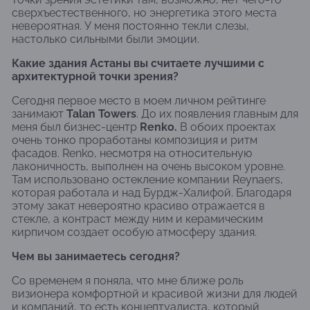
сверхъестественного, но энергетика этого места
невероятная. У меня постоянно текли слезы,
настолько сильными были эмоции.
Какие здания Астаны вы считаете лучшими с
архитектурной точки зрения?
Сегодня первое место в моем личном рейтинге
занимают
Talan Towers
. До их появления главным для
меня был бизнес-центр
Renko.
В обоих проектах
очень тонко проработаны композиция и ритм
фасадов. Renko, несмотря на относительную
лаконичность, выполнен на очень высоком уровне.
Там использовано остекление компании Reynaers,
которая работала и над Бурдж-Халифой. Благодаря
этому закат невероятно красиво отражается в
стекле, а контраст между ним и керамическим
кирпичом создает особую атмосферу здания.
Чем вы занимаетесь сегодня?
Со временем я поняла, что мне ближе роль
визионера комфортной и красивой жизни для людей
и компаний, то есть концептуалиста, который