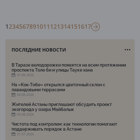
1
2
3
4
5
6
7
8
9
10
11
12
13
14
15
16
17
ПОСЛЕДНИЕ НОВОСТИ
В Таразе велодорожки появятся на всем протяжении
проспекта Толе би и улицы Тауке хана
07.08.2026
На «Кок-Тобе» открылся цветочный склон с
лавандовыми террасами
04.08.2026
Жителей Астаны приглашают обсудить проект
экогорода у озера Майбалык
03.08.2026
Чистота под контролем: как технологии помогают
поддерживать порядок в Астане
31.07.2026