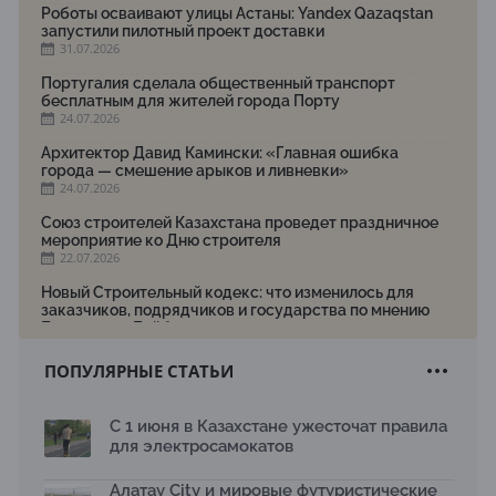
Роботы осваивают улицы Астаны: Yandex Qazaqstan
запустили пилотный проект доставки
31.07.2026
Португалия сделала общественный транспорт
бесплатным для жителей города Порту
24.07.2026
Архитектор Давид Камински: «Главная ошибка
города — смешение арыков и ливневки»
24.07.2026
Союз строителей Казахстана проведет праздничное
мероприятие ко Дню строителя
22.07.2026
Новый Строительный кодекс: что изменилось для
заказчиков, подрядчиков и государства по мнению
Бауыржана Байбахтиева
17.07.2026
ПОПУЛЯРНЫЕ СТАТЬИ
Яндекс Лавка запустила пилотный проект
рободоставки в Астане
15.07.2026
С 1 июня в Казахстане ужесточат правила
для электросамокатов
Архитектурная премия SÄULE ARCHITEKTURPREIS
2026 принимает заявки до 31 июля
13.07.2026
Алатау City и мировые футуристические