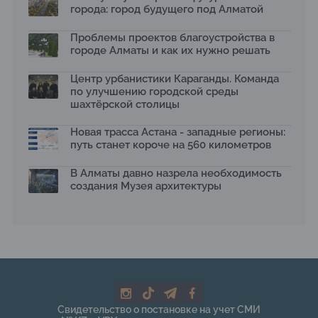
города: город будущего под Алматой
Первый Дом правительства Алматы станет главной
темой новой выставки в «Целинном»
Проблемы проектов благоустройства в
13.07.2026
городе Алматы и как их нужно решать
В столичном детсаду подвели итоги акции «Таза
Қазақстан»: воспитанники подарили вторую жизнь
Центр урбанистики Караганды. Команда
отходам
по улучшению городской среды
08.07.2026
шахтёрской столицы
Ко Дню столицы в Нуре благоустроили шесть
общественных пространств
Новая трасса Астана - западные регионы:
06.07.2026
путь станет короче на 560 километров
Жара в городах: как застройка влияет на
температуру и здоровье людей
В Алматы давно назрела необходимость
03.07.2026
создания Музея архитектуры
МЧС усилило мониторинг рек и моренных озер после
сильных дождей в горах Алматы
02.07.2026
На общественных слушаниях представили
экологическую стратегию развития Алматы до 2040
года
30.06.2026
На слушаниях по корректировке СЭО Генплана
Свидетельство о постановке на учет СМИ
Алматы обсудили меры по снижению транспортных