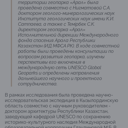
территории геопарка «Арал» была
проведена совместно с Нигматовой С.А.
доктором геолого-минералогических наук
Института геологических наук имени К.И.
Сатпаева, а также с Темірбек С.К.
директором геопарка «Арал»
Исполнительной дирекции Международного
фонда спасения Арала Республики
Казахстан (ИД МФСА РК). В ходе совместной
работы были проведены консультации по
вопросам развития геопарка, изучены
перспективы его включения в
международную сеть UNESCO Global
Geoparks и определены направления
дальнейшего научного и проектного
сотрудничества.
В рамках исследования была проведена научно-
исследовательская экспедиция в Кызылординскую
область совместно с научным руководителем -
доктором архитектуры Республики Казахстан,
заведующей кафедрой UNESCO по сохранению
историко-культурного наследия Международной
образовательной корпорации Глаудиновой М.Б. В