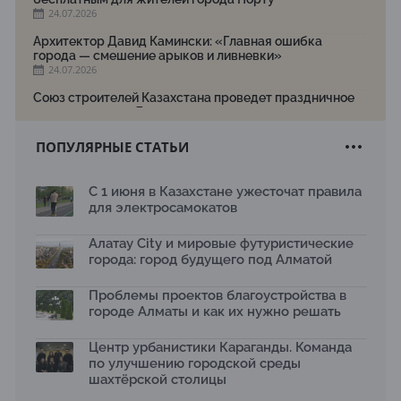
24.07.2026
Архитектор Давид Камински: «Главная ошибка
города — смешение арыков и ливневки»
24.07.2026
Союз строителей Казахстана проведет праздничное
мероприятие ко Дню строителя
22.07.2026
ПОПУЛЯРНЫЕ СТАТЬИ
Новый Строительный кодекс: что изменилось для
заказчиков, подрядчиков и государства по мнению
Бауыржана Байбахтиева
С 1 июня в Казахстане ужесточат правила
17.07.2026
для электросамокатов
Яндекс Лавка запустила пилотный проект
рободоставки в Астане
Алатау City и мировые футуристические
15.07.2026
города: город будущего под Алматой
Архитектурная премия SÄULE ARCHITEKTURPREIS
Проблемы проектов благоустройства в
2026 принимает заявки до 31 июля
13.07.2026
городе Алматы и как их нужно решать
Первый Дом правительства Алматы станет главной
Центр урбанистики Караганды. Команда
темой новой выставки в «Целинном»
по улучшению городской среды
13.07.2026
шахтёрской столицы
В столичном детсаду подвели итоги акции «Таза