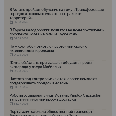
В Астане пройдет обучение на тему «Трансформация
городов и основы комплексного развития
территорий»
07.08.2026
В Таразе велодорожки появятся на всем протяжении
проспекта Толе би и улицы Тауке хана
07.08.2026
На «Кок-Тобе» открылся цветочный склон с
лавандовыми террасами
04.08.2026
Жителей Астаны приглашают обсудить проект
экогорода у озера Майбалык
03.08.2026
Чистота под контролем: как технологии помогают
поддерживать порядок в Астане
31.07.2026
Роботы осваивают улицы Астаны: Yandex Qazaqstan
запустили пилотный проект доставки
31.07.2026
Португалия сделала общественный транспорт
бесплатным для жителей города Порту