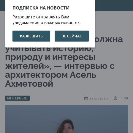
08.08.2026
21:35:35
ПОДПИСКА НА НОВОСТИ
Разрешите отправлять Вам
уведомления о важных новостях.
РАЗРЕШИТЬ
НЕ СЕЙЧАС
«Городская среда должна
учитывать историю,
природу и интересы
жителей», — интервью с
архитектором Асель
Ахметовой
ИНТЕРВЬЮ
22.06.2026
11:48