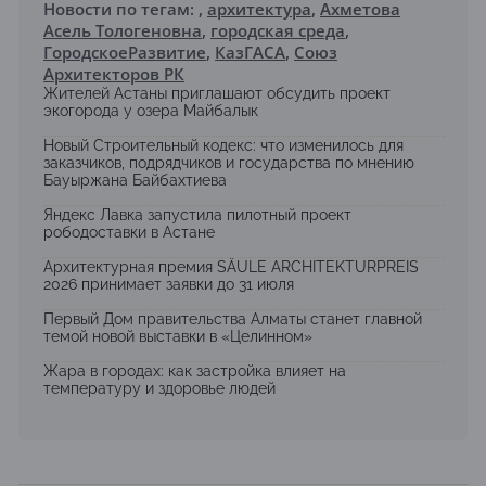
Новости по тегам:
,
архитектура
,
Ахметова
Асель Тологеновна
,
городская среда
,
ГородскоеРазвитие
,
КазГАСА
,
Союз
Архитекторов РК
Жителей Астаны приглашают обсудить проект
экогорода у озера Майбалык
Новый Строительный кодекс: что изменилось для
заказчиков, подрядчиков и государства по мнению
Бауыржана Байбахтиева
Яндекс Лавка запустила пилотный проект
рободоставки в Астане
Архитектурная премия SÄULE ARCHITEKTURPREIS
2026 принимает заявки до 31 июля
Первый Дом правительства Алматы станет главной
темой новой выставки в «Целинном»
Жара в городах: как застройка влияет на
температуру и здоровье людей