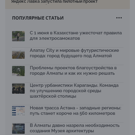
Яндекс Лавка запустила пилотный проект
рободоставки в Астане
15.07.2026
ПОПУЛЯРНЫЕ СТАТЬИ
Архитектурная премия SÄULE ARCHITEKTURPREIS
2026 принимает заявки до 31 июля
13.07.2026
С 1 июня в Казахстане ужесточат правила
для электросамокатов
Первый Дом правительства Алматы станет главной
темой новой выставки в «Целинном»
13.07.2026
Алатау City и мировые футуристические
города: город будущего под Алматой
В столичном детсаду подвели итоги акции «Таза
Қазақстан»: воспитанники подарили вторую жизнь
Проблемы проектов благоустройства в
отходам
08.07.2026
городе Алматы и как их нужно решать
Ко Дню столицы в Нуре благоустроили шесть
Центр урбанистики Караганды. Команда
общественных пространств
по улучшению городской среды
06.07.2026
шахтёрской столицы
Жара в городах: как застройка влияет на
температуру и здоровье людей
Новая трасса Астана - западные регионы:
03.07.2026
путь станет короче на 560 километров
МЧС усилило мониторинг рек и моренных озер после
сильных дождей в горах Алматы
В Алматы давно назрела необходимость
02.07.2026
создания Музея архитектуры