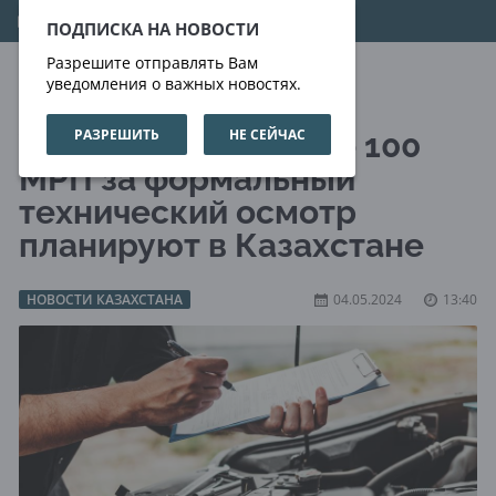
06.08.2026
20:28:39
ПОДПИСКА НА НОВОСТИ
Разрешите отправлять Вам
уведомления о важных новостях.
РАЗРЕШИТЬ
НЕ СЕЙЧАС
Увеличить штраф до 100
МРП за формальный
технический осмотр
планируют в Казахстане
НОВОСТИ КАЗАХСТАНА
04.05.2024
13:40