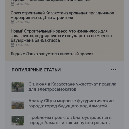
24.07.2026
Союз строителей Казахстана проведет праздничное
мероприятие ко Дню строителя
22.07.2026
Новый Строительный кодекс: что изменилось для
заказчиков, подрядчиков и государства по мнению
Бауыржана Байбахтиева
17.07.2026
Яндекс Лавка запустила пилотный проект
рободоставки в Астане
15.07.2026
ПОПУЛЯРНЫЕ СТАТЬИ
Архитектурная премия SÄULE ARCHITEKTURPREIS
2026 принимает заявки до 31 июля
13.07.2026
С 1 июня в Казахстане ужесточат правила
для электросамокатов
Первый Дом правительства Алматы станет главной
темой новой выставки в «Целинном»
13.07.2026
Алатау City и мировые футуристические
города: город будущего под Алматой
В столичном детсаду подвели итоги акции «Таза
Қазақстан»: воспитанники подарили вторую жизнь
Проблемы проектов благоустройства в
отходам
08.07.2026
городе Алматы и как их нужно решать