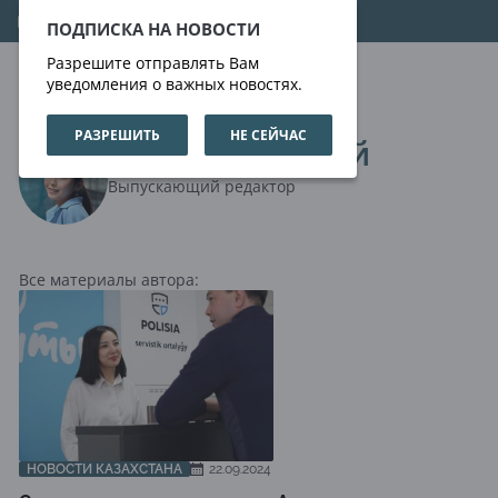
07.08.2026
08:59:29
ПОДПИСКА НА НОВОСТИ
Разрешите отправлять Вам
уведомления о важных новостях.
РАЗРЕШИТЬ
НЕ СЕЙЧАС
Гүлдана Елубай
Выпускающий редактор
Все материалы автора:
НОВОСТИ КАЗАХСТАНА
22.09.2024