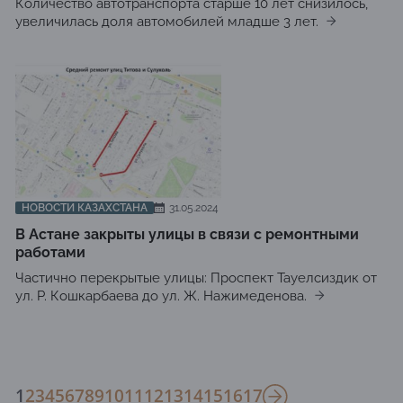
Количество автотранспорта старше 10 лет снизилось,
увеличилась доля автомобилей младше 3 лет.
НОВОСТИ КАЗАХСТАНА
31.05.2024
В Астане закрыты улицы в связи с ремонтными
работами
Частично перекрытые улицы: Проспект Тауелсиздик от
ул. Р. Кошкарбаева до ул. Ж. Нажимеденова.
1
2
3
4
5
6
7
8
9
10
11
12
13
14
15
16
17