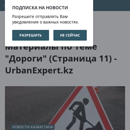
08.08.2026
21:02:32
ПОДПИСКА НА НОВОСТИ
Разрешите отправлять Вам
уведомления о важных новостях.
РАЗРЕШИТЬ
НЕ СЕЙЧАС
О нас
Метки
Материалы по теме
"Дороги" (Страница 11) -
UrbanExpert.kz
НОВОСТИ КАЗАХСТАНА