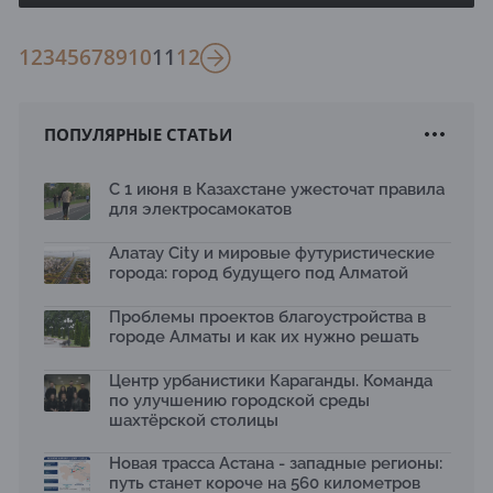
1
2
3
4
5
6
7
8
9
10
11
12
ПОПУЛЯРНЫЕ СТАТЬИ
С 1 июня в Казахстане ужесточат правила
для электросамокатов
Алатау City и мировые футуристические
города: город будущего под Алматой
Проблемы проектов благоустройства в
городе Алматы и как их нужно решать
Центр урбанистики Караганды. Команда
по улучшению городской среды
шахтёрской столицы
Новая трасса Астана - западные регионы:
путь станет короче на 560 километров