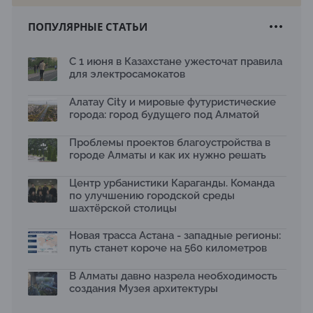
22.07.2026
ПОПУЛЯРНЫЕ СТАТЬИ
Новый Строительный кодекс: что изменилось для
заказчиков, подрядчиков и государства по мнению
Бауыржана Байбахтиева
С 1 июня в Казахстане ужесточат правила
17.07.2026
для электросамокатов
Яндекс Лавка запустила пилотный проект
рободоставки в Астане
Алатау City и мировые футуристические
15.07.2026
города: город будущего под Алматой
Архитектурная премия SÄULE ARCHITEKTURPREIS
Проблемы проектов благоустройства в
2026 принимает заявки до 31 июля
13.07.2026
городе Алматы и как их нужно решать
Первый Дом правительства Алматы станет главной
Центр урбанистики Караганды. Команда
темой новой выставки в «Целинном»
по улучшению городской среды
13.07.2026
шахтёрской столицы
В столичном детсаду подвели итоги акции «Таза
Қазақстан»: воспитанники подарили вторую жизнь
Новая трасса Астана - западные регионы:
отходам
путь станет короче на 560 километров
08.07.2026
Ко Дню столицы в Нуре благоустроили шесть
В Алматы давно назрела необходимость
общественных пространств
создания Музея архитектуры
06.07.2026