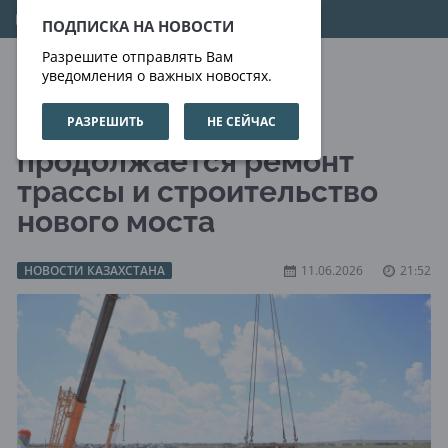
08.08.2026
10:48:09
ПОДПИСКА НА НОВОСТИ
Разрешите отправлять Вам
уведомления о важных новостях.
РАЗРЕШИТЬ
НЕ СЕЙЧАС
В Уилском районе
продолжается ремонт
трассы и строительство
нового моста
НОВОСТИ КАЗАХСТАНА
11.06.2026
21:52