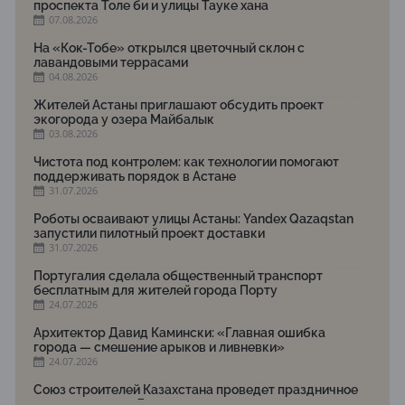
проспекта Толе би и улицы Тауке хана
07.08.2026
На «Кок-Тобе» открылся цветочный склон с
лавандовыми террасами
04.08.2026
Жителей Астаны приглашают обсудить проект
экогорода у озера Майбалык
03.08.2026
Чистота под контролем: как технологии помогают
поддерживать порядок в Астане
31.07.2026
Роботы осваивают улицы Астаны: Yandex Qazaqstan
запустили пилотный проект доставки
31.07.2026
Португалия сделала общественный транспорт
бесплатным для жителей города Порту
24.07.2026
Архитектор Давид Камински: «Главная ошибка
города — смешение арыков и ливневки»
24.07.2026
Союз строителей Казахстана проведет праздничное
мероприятие ко Дню строителя