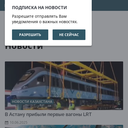
07.08.2026
13:49:41
ПОДПИСКА НА НОВОСТИ
Разрешите отправлять Вам
уведомления о важных новостях.
РАЗРЕШИТЬ
НЕ СЕЙЧАС
Новости
Новости
НОВОСТИ КАЗАХСТАНА
В Астану прибыли первые вагоны LRT
10.06.2025