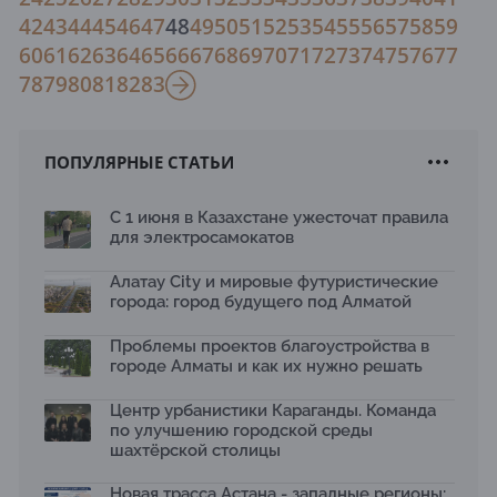
42
43
44
45
46
47
48
49
50
51
52
53
54
55
56
57
58
59
60
61
62
63
64
65
66
67
68
69
70
71
72
73
74
75
76
77
78
79
80
81
82
83
ПОПУЛЯРНЫЕ СТАТЬИ
С 1 июня в Казахстане ужесточат правила
для электросамокатов
Алатау City и мировые футуристические
города: город будущего под Алматой
Проблемы проектов благоустройства в
городе Алматы и как их нужно решать
Центр урбанистики Караганды. Команда
по улучшению городской среды
шахтёрской столицы
Новая трасса Астана - западные регионы: