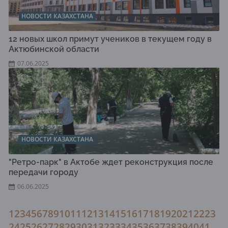
НОВОСТИ КАЗАХСТАНА
12 новых школ примут учеников в текущем году в
Актюбинской области
07.06.2025
НОВОСТИ КАЗАХСТАНА
"Ретро-парк" в Актобе ждет реконструкция после
передачи городу
06.06.2025
1
2
3
4
5
6
7
8
9
10
11
12
13
14
15
16
17
18
19
20
21
22
23
24
25
26
27
28
29
30
31
32
33
34
35
36
37
38
39
40
41