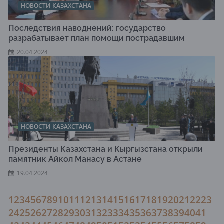
НОВОСТИ КАЗАХСТАНА
Последствия наводнений: государство
разрабатывает план помощи пострадавшим
20.04.2024
НОВОСТИ КАЗАХСТАНА
Президенты Казахстана и Кыргызстана открыли
памятник Айкол Манасу в Астане
19.04.2024
1
2
3
4
5
6
7
8
9
10
11
12
13
14
15
16
17
18
19
20
21
22
23
24
25
26
27
28
29
30
31
32
33
34
35
36
37
38
39
40
41