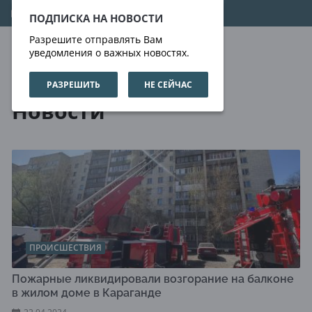
11.08.2026
00:07:08
ПОДПИСКА НА НОВОСТИ
Разрешите отправлять Вам
уведомления о важных новостях.
РАЗРЕШИТЬ
НЕ СЕЙЧАС
Новости
Новости
ПРОИСШЕСТВИЯ
​Пожарные ликвидировали возгорание на балконе
в жилом доме в Караганде