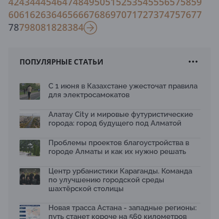
42
43
44
45
46
47
48
49
50
51
52
53
54
55
56
57
58
59
60
61
62
63
64
65
66
67
68
69
70
71
72
73
74
75
76
77
78
79
80
81
82
83
84
ПОПУЛЯРНЫЕ СТАТЬИ
С 1 июня в Казахстане ужесточат правила
для электросамокатов
Алатау City и мировые футуристические
города: город будущего под Алматой
Проблемы проектов благоустройства в
городе Алматы и как их нужно решать
Центр урбанистики Караганды. Команда
по улучшению городской среды
шахтёрской столицы
Новая трасса Астана - западные регионы:
путь станет короче на 560 километров