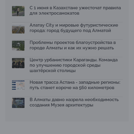
Бауыржана Байбахтиева
С 1 июня в Казахстане ужесточат правила
17.07.2026
для электросамокатов
Яндекс Лавка запустила пилотный проект
рободоставки в Астане
Алатау City и мировые футуристические
15.07.2026
города: город будущего под Алматой
Архитектурная премия SÄULE ARCHITEKTURPREIS
Проблемы проектов благоустройства в
2026 принимает заявки до 31 июля
13.07.2026
городе Алматы и как их нужно решать
Первый Дом правительства Алматы станет главной
Центр урбанистики Караганды. Команда
темой новой выставки в «Целинном»
по улучшению городской среды
13.07.2026
шахтёрской столицы
В столичном детсаду подвели итоги акции «Таза
Қазақстан»: воспитанники подарили вторую жизнь
Новая трасса Астана - западные регионы:
отходам
путь станет короче на 560 километров
08.07.2026
Ко Дню столицы в Нуре благоустроили шесть
В Алматы давно назрела необходимость
общественных пространств
создания Музея архитектуры
06.07.2026
Жара в городах: как застройка влияет на
температуру и здоровье людей
03.07.2026