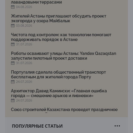
лавандовыми террасами
04.08.2026
Жителей Астаны приглашают обсудить проект
экогорода у озера Майбалык
03.08.2026
Чистота под контролем: как технологии помогают
поддерживать порядок в Астане
31.07.2026
Роботы осваивают улицы Астаны: Yandex Qazaqstan
запустили пилотный проект доставки
31.07.2026
Португалия сделала общественный транспорт
бесплатным для жителей города Порту
24.07.2026
Архитектор Давид Камински: «Главная ошибка
города — смешение арыков и ливневки»
24.07.2026
Союз строителей Казахстана проведет праздничное
мероприятие ко Дню строителя
22.07.2026
ПОПУЛЯРНЫЕ СТАТЬИ
Новый Строительный кодекс: что изменилось для
заказчиков, подрядчиков и государства по мнению