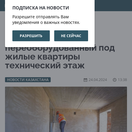
09.08.2026
08:11:37
ПОДПИСКА НА НОВОСТИ
Разрешите отправлять Вам
уведомления о важных новостях.
РАЗРЕШИТЬ
НЕ СЕЙЧАС
В Астане сносят
переоборудованный под
жилые квартиры
технический этаж
НОВОСТИ КАЗАХСТАНА
24.04.2024
13:38