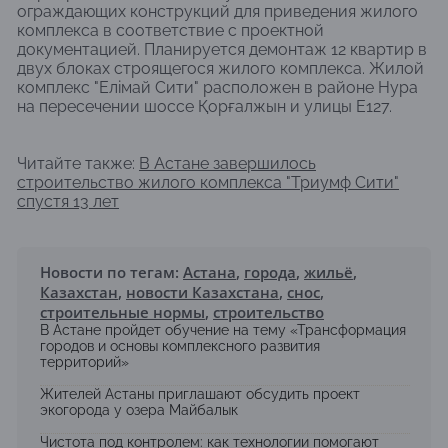
ограждающих конструкций для приведения жилого
комплекса в соответствие с проектной
документацией. Планируется демонтаж 12 квартир в
двух блоках строящегося жилого комплекса. Жилой
комплекс "Елімай Сити" расположен в районе Нура
на пересечении шоссе Қорғалжын и улицы E127.
Читайте также:
В Астане завершилось
строительство жилого комплекса "Триумф Сити"
спустя 13 лет
Новости по тегам:
Астана
,
города
,
жильё
,
Казахстан
,
новости Казахстана
,
снос
,
строительные нормы
,
строительство
В Астане пройдет обучение на тему «Трансформация
городов и основы комплексного развития
территорий»
Жителей Астаны приглашают обсудить проект
экогорода у озера Майбалык
Чистота под контролем: как технологии помогают