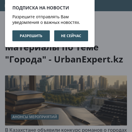
07.08.2026
21:59:22
ПОДПИСКА НА НОВОСТИ
Разрешите отправлять Вам
уведомления о важных новостях.
РАЗРЕШИТЬ
НЕ СЕЙЧАС
О нас
Метки
Материалы по теме
"Города" - UrbanExpert.kz
АНОНСЫ МЕРОПРИЯТИЙ
В Казахстане объявили конкурс романов о городах