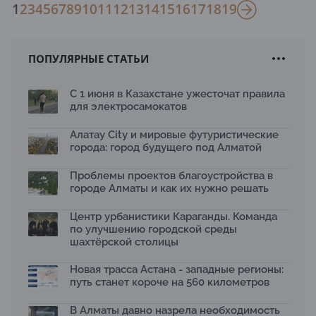
1
2
3
4
5
6
7
8
9
10
11
12
13
14
15
16
17
18
19
ПОПУЛЯРНЫЕ СТАТЬИ
С 1 июня в Казахстане ужесточат правила
для электросамокатов
Алатау City и мировые футуристические
города: город будущего под Алматой
Проблемы проектов благоустройства в
городе Алматы и как их нужно решать
Центр урбанистики Караганды. Команда
по улучшению городской среды
шахтёрской столицы
Новая трасса Астана - западные регионы:
путь станет короче на 560 километров
В Алматы давно назрела необходимость