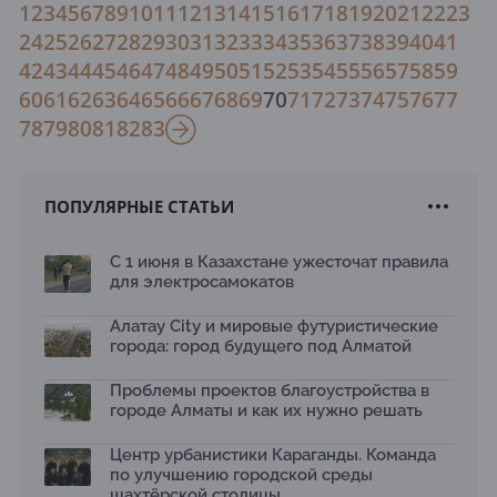
1
2
3
4
5
6
7
8
9
10
11
12
13
14
15
16
17
18
19
20
21
22
23
24
25
26
27
28
29
30
31
32
33
34
35
36
37
38
39
40
41
42
43
44
45
46
47
48
49
50
51
52
53
54
55
56
57
58
59
60
61
62
63
64
65
66
67
68
69
70
71
72
73
74
75
76
77
78
79
80
81
82
83
ПОПУЛЯРНЫЕ СТАТЬИ
С 1 июня в Казахстане ужесточат правила
для электросамокатов
Алатау City и мировые футуристические
города: город будущего под Алматой
Проблемы проектов благоустройства в
городе Алматы и как их нужно решать
Центр урбанистики Караганды. Команда
по улучшению городской среды
шахтёрской столицы