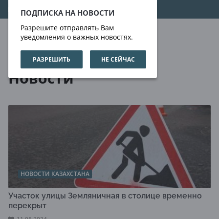
08.08.2026
03:12:54
ПОДПИСКА НА НОВОСТИ
Разрешите отправлять Вам
уведомления о важных новостях.
РАЗРЕШИТЬ
НЕ СЕЙЧАС
Новости
Новости
НОВОСТИ КАЗАХСТАНА
Участок улицы Земляничная в столице временно
перекрыт