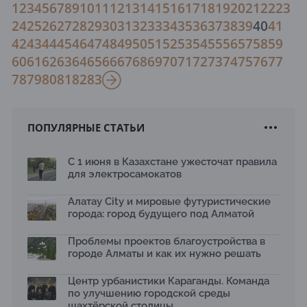
1
2
3
4
5
6
7
8
9
10
11
12
13
14
15
16
17
18
19
20
21
22
23
24
25
26
27
28
29
30
31
32
33
34
35
36
37
38
39
40
41
42
43
44
45
46
47
48
49
50
51
52
53
54
55
56
57
58
59
60
61
62
63
64
65
66
67
68
69
70
71
72
73
74
75
76
77
78
79
80
81
82
83
ПОПУЛЯРНЫЕ СТАТЬИ
С 1 июня в Казахстане ужесточат правила
для электросамокатов
Алатау City и мировые футуристические
города: город будущего под Алматой
Проблемы проектов благоустройства в
городе Алматы и как их нужно решать
Центр урбанистики Караганды. Команда
по улучшению городской среды
шахтёрской столицы