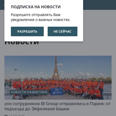
07.08.2026
11:31:36
ПОДПИСКА НА НОВОСТИ
Разрешите отправлять Вам
уведомления о важных новостях.
РАЗРЕШИТЬ
НЕ СЕЙЧАС
Новости
Новости
НОВОСТИ КАЗАХСТАНА
200 сотрудников BI Group отправились в Париж: от
подъезда до Эйфелевой башни