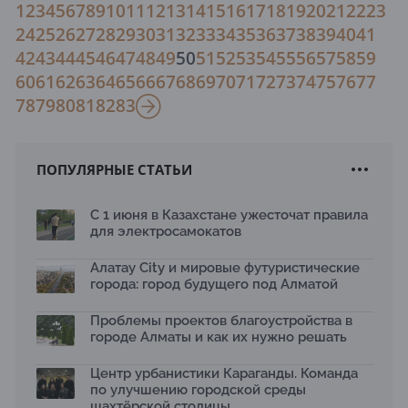
1
2
3
4
5
6
7
8
9
10
11
12
13
14
15
16
17
18
19
20
21
22
23
24
25
26
27
28
29
30
31
32
33
34
35
36
37
38
39
40
41
42
43
44
45
46
47
48
49
50
51
52
53
54
55
56
57
58
59
60
61
62
63
64
65
66
67
68
69
70
71
72
73
74
75
76
77
78
79
80
81
82
83
ПОПУЛЯРНЫЕ СТАТЬИ
С 1 июня в Казахстане ужесточат правила
для электросамокатов
Алатау City и мировые футуристические
города: город будущего под Алматой
Проблемы проектов благоустройства в
городе Алматы и как их нужно решать
Центр урбанистики Караганды. Команда
по улучшению городской среды
шахтёрской столицы