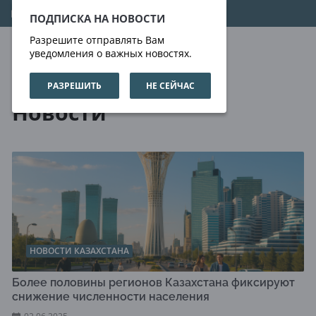
07.08.2026
16:18:23
ПОДПИСКА НА НОВОСТИ
Разрешите отправлять Вам
уведомления о важных новостях.
РАЗРЕШИТЬ
НЕ СЕЙЧАС
Новости
Новости
НОВОСТИ КАЗАХСТАНА
Более половины регионов Казахстана фиксируют
снижение численности населения