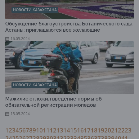
НОВОСТИ КАЗАХСТАНА
Обсуждение благоустройства Ботанического сада
Астаны: приглашаются все желающие
16.05.2024
НОВОСТИ КАЗАХСТАНА
Мажилис отложил введение нормы об
обязательной регистрации мопедов
15.05.2024
1
2
3
4
5
6
7
8
9
10
11
12
13
14
15
16
17
18
19
20
21
22
23
24
25
26
27
28
29
30
31
32
33
34
35
36
37
38
39
40
41