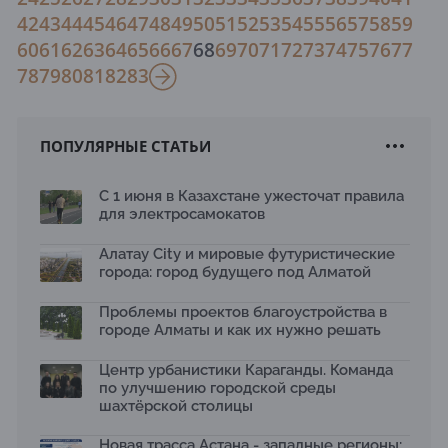
42
43
44
45
46
47
48
49
50
51
52
53
54
55
56
57
58
59
60
61
62
63
64
65
66
67
68
69
70
71
72
73
74
75
76
77
78
79
80
81
82
83
ПОПУЛЯРНЫЕ СТАТЬИ
С 1 июня в Казахстане ужесточат правила
для электросамокатов
Алатау City и мировые футуристические
города: город будущего под Алматой
Проблемы проектов благоустройства в
городе Алматы и как их нужно решать
Центр урбанистики Караганды. Команда
по улучшению городской среды
шахтёрской столицы
Новая трасса Астана - западные регионы: