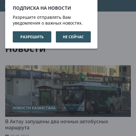
08.08.2026
00:35:00
ПОДПИСКА НА НОВОСТИ
Разрешите отправлять Вам
уведомления о важных новостях.
РАЗРЕШИТЬ
НЕ СЕЙЧАС
Новости
Новости
НОВОСТИ КАЗАХСТАНА
В Актау запущены два ночных автобусных
маршрута