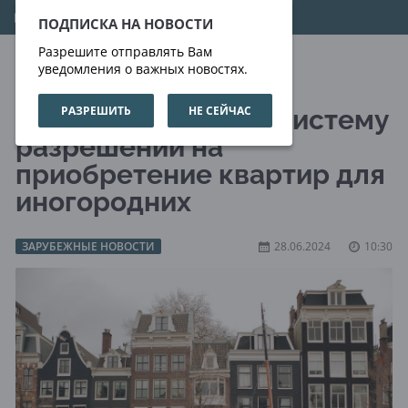
07.08.2026
21:44:47
ПОДПИСКА НА НОВОСТИ
Разрешите отправлять Вам
уведомления о важных новостях.
РАЗРЕШИТЬ
НЕ СЕЙЧАС
Амстердам вводит систему
разрешений на
приобретение квартир для
иногородних
ЗАРУБЕЖНЫЕ НОВОСТИ
28.06.2024
10:30