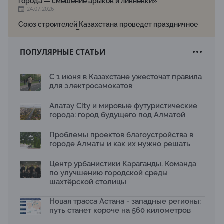
города — смешение арыков и ливневки»
24.07.2026
Союз строителей Казахстана проведет праздничное
мероприятие ко Дню строителя
22.07.2026
ПОПУЛЯРНЫЕ СТАТЬИ
Новый Строительный кодекс: что изменилось для
заказчиков, подрядчиков и государства по мнению
Бауыржана Байбахтиева
С 1 июня в Казахстане ужесточат правила
17.07.2026
для электросамокатов
Яндекс Лавка запустила пилотный проект
рободоставки в Астане
Алатау City и мировые футуристические
15.07.2026
города: город будущего под Алматой
Архитектурная премия SÄULE ARCHITEKTURPREIS
Проблемы проектов благоустройства в
2026 принимает заявки до 31 июля
13.07.2026
городе Алматы и как их нужно решать
Первый Дом правительства Алматы станет главной
Центр урбанистики Караганды. Команда
темой новой выставки в «Целинном»
по улучшению городской среды
13.07.2026
шахтёрской столицы
В столичном детсаду подвели итоги акции «Таза
Қазақстан»: воспитанники подарили вторую жизнь
Новая трасса Астана - западные регионы:
отходам
путь станет короче на 560 километров
08.07.2026