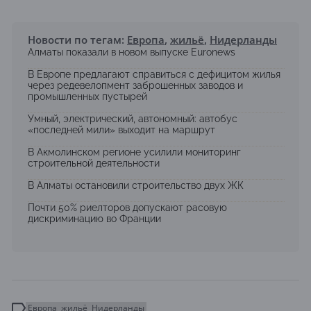
Новости по тегам:
Европа
,
жильё
,
Нидерланды
Алматы показали в новом выпуске Euronews
В Европе предлагают справиться с дефицитом жилья
через редевелопмент заброшенных заводов и
промышленных пустырей
Умный, электрический, автономный: автобус
«последней мили» выходит на маршрут
В Акмолинском регионе усилили мониторинг
строительной деятельности
В Алматы остановили строительство двух ЖК
Почти 50% риелторов допускают расовую
дискриминацию во Франции
Европа
жильё
Нидерланды