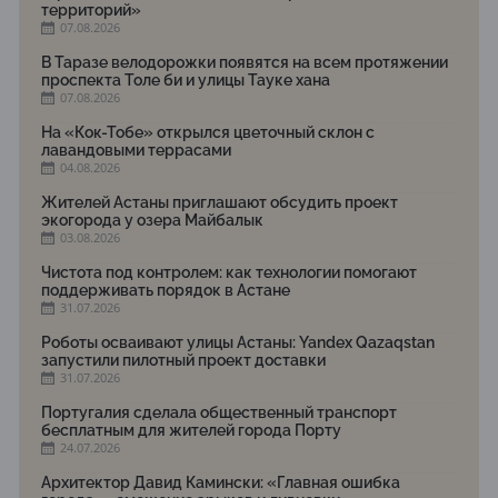
территорий»
07.08.2026
В Таразе велодорожки появятся на всем протяжении
проспекта Толе би и улицы Тауке хана
07.08.2026
На «Кок-Тобе» открылся цветочный склон с
лавандовыми террасами
04.08.2026
Жителей Астаны приглашают обсудить проект
экогорода у озера Майбалык
03.08.2026
Чистота под контролем: как технологии помогают
поддерживать порядок в Астане
31.07.2026
Роботы осваивают улицы Астаны: Yandex Qazaqstan
запустили пилотный проект доставки
31.07.2026
Португалия сделала общественный транспорт
бесплатным для жителей города Порту
24.07.2026
Архитектор Давид Камински: «Главная ошибка