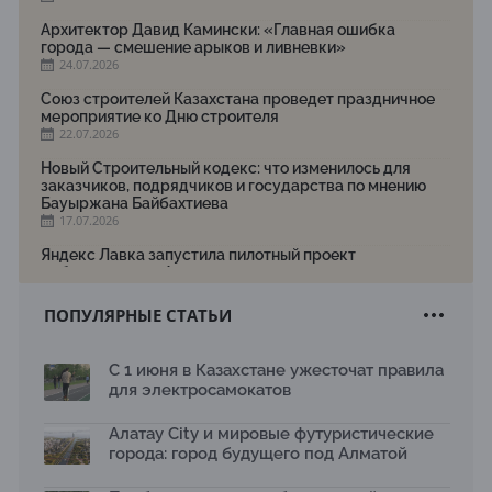
Архитектор Давид Камински: «Главная ошибка
города — смешение арыков и ливневки»
24.07.2026
Союз строителей Казахстана проведет праздничное
мероприятие ко Дню строителя
22.07.2026
Новый Строительный кодекс: что изменилось для
заказчиков, подрядчиков и государства по мнению
Бауыржана Байбахтиева
17.07.2026
Яндекс Лавка запустила пилотный проект
рободоставки в Астане
15.07.2026
ПОПУЛЯРНЫЕ СТАТЬИ
Архитектурная премия SÄULE ARCHITEKTURPREIS
2026 принимает заявки до 31 июля
13.07.2026
С 1 июня в Казахстане ужесточат правила
для электросамокатов
Первый Дом правительства Алматы станет главной
темой новой выставки в «Целинном»
13.07.2026
Алатау City и мировые футуристические
города: город будущего под Алматой
В столичном детсаду подвели итоги акции «Таза
Қазақстан»: воспитанники подарили вторую жизнь