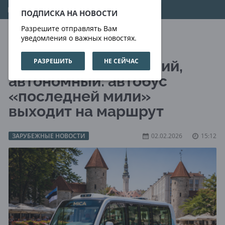
07.08.2026
07:22:53
ПОДПИСКА НА НОВОСТИ
Разрешите отправлять Вам
уведомления о важных новостях.
РАЗРЕШИТЬ
НЕ СЕЙЧАС
Умный, электрический,
автономный: автобус
«последней мили»
выходит на маршрут
ЗАРУБЕЖНЫЕ НОВОСТИ
02.02.2026
15:12