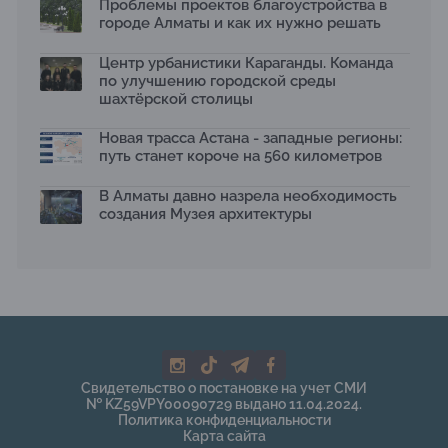
Проблемы проектов благоустройства в
отходам
08.07.2026
городе Алматы и как их нужно решать
Ко Дню столицы в Нуре благоустроили шесть
Центр урбанистики Караганды. Команда
общественных пространств
по улучшению городской среды
06.07.2026
шахтёрской столицы
Жара в городах: как застройка влияет на
температуру и здоровье людей
Новая трасса Астана - западные регионы:
03.07.2026
путь станет короче на 560 километров
МЧС усилило мониторинг рек и моренных озер после
сильных дождей в горах Алматы
В Алматы давно назрела необходимость
02.07.2026
создания Музея архитектуры
На общественных слушаниях представили
экологическую стратегию развития Алматы до 2040
года
30.06.2026
На слушаниях по корректировке СЭО Генплана
Алматы обсудили меры по снижению транспортных
выбросов
30.06.2026
Свидетельство о постановке на учет СМИ
130-летняя Майская роща в Таразе станет экопарком
№ KZ59VPY00090729 выдано 11.04.2024.
22.06.2026
Политика конфиденциальности
Карта сайта
По улице Саина в Алматы с 20 июня заработает