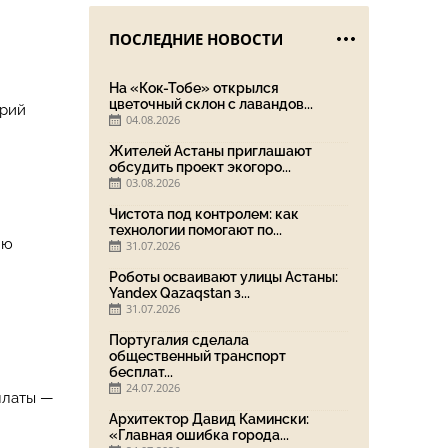
ПОСЛЕДНИЕ НОВОСТИ
На «Кок-Тобе» открылся
цветочный склон с лавандов...
орий
04.08.2026
Жителей Астаны приглашают
обсудить проект экогоро...
03.08.2026
Чистота под контролем: как
технологии помогают по...
ию
31.07.2026
Роботы осваивают улицы Астаны:
Yandex Qazaqstan з...
31.07.2026
Португалия сделала
общественный транспорт
бесплат...
24.07.2026
платы —
Архитектор Давид Камински:
«Главная ошибка города...