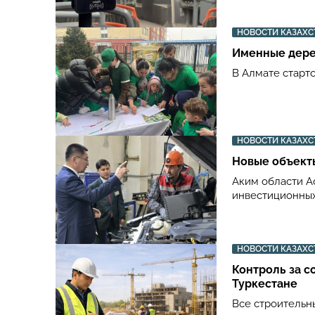
НОВОСТИ КАЗАХС
Именные дере
В Алмате старт
НОВОСТИ КАЗАХС
Новые объекты
Аким области А
инвестиционных
НОВОСТИ КАЗАХС
Контроль за с
Туркестане
Все строительн