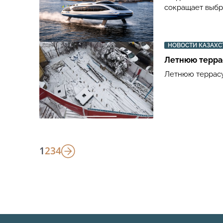
сокращает выбр
НОВОСТИ КАЗАХС
Летнюю терра
Летнюю террасу
1
2
3
4