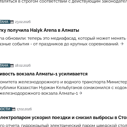
вляться в строгом соответствии с действующим законодате
ТАНА
23.02.2026
ку получила Halyk Arena в Алматы
ena обновили: теперь это медиафасад, который может менять
азные события - от праздников до крупных соревнований.
ТАНА
18.02.2026
ивость вокзала Алматы-1 усиливается
омитета железнодорожного и водного транспорта Министер
публики Казахстан Нуржан Кельбуганов ознакомился с ходо
железнодорожного вокзала Алматы-1
ВОСТИ
17.02.2026
лектропаром ускорил поездки и снизил выбросы в Ст
го отчета, гидрокрылый электрический паром шведской сто