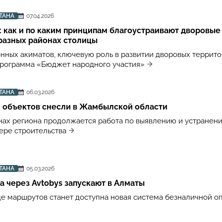
ТАНА
07.04.2026
 как и по каким принципам благоустраивают дворовые
разных районах столицы
нных акиматов, ключевую роль в развитии дворовых террит
программа «Бюджет народного участия»
ТАНА
06.03.2026
х объектов снесли в Жамбылской области
онах региона продолжается работа по выявлению и устранен
ере строительства
ТАНА
05.03.2026
а через Avtobys запускают в Алматы
яде маршрутов станет доступна новая система безналичной о