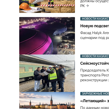
должны осущест
РК
НОВОСТИ КАЗАХС
Новую подсвет
Фасад Halyk Ar
сценарии под р
НОВОСТИ КАЗАХС
Сейсмоустойч
Председатель К
транспорта Рес
реконструкции 
ЗАРУБЕЖНЫЕ НО
«Летающий» э
По данным ново