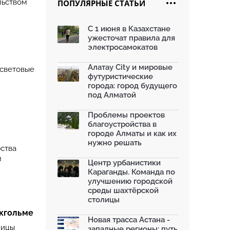
льством
ПОПУЛЯРНЫЕ СТАТЬИ
Жара в городах: как застройка
влияет на температу...
С 1 июня в Казахстане
03.07.2026
ужесточат правила для
МЧС усилило мониторинг рек и
электросамокатов
моренных озер после ...
02.07.2026
Алатау City и мировые
 световые
футуристические
На общественных слушаниях
города: город будущего
представили экологическ...
под Алматой
30.06.2026
На слушаниях по корректировке
Проблемы проектов
СЭО Генплана Алматы...
благоустройства в
30.06.2026
городе Алматы и как их
нужно решать
130-летняя Майская роща в
ства
Таразе станет экопарком...
м
22.06.2026
Центр урбанистики
Караганды. Команда по
По улице Саина в Алматы с 20
улучшению городской
июня заработает авто...
среды шахтёрской
19.06.2026
столицы
В Казахстане объявили конкурс
окгольме
романов о городах с...
Новая трасса Астана -
18.06.2026
лицы
западные регионы: путь