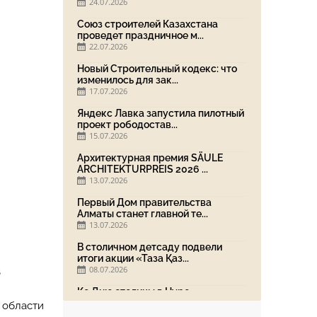
24.07.2026
Союз строителей Казахстана
проведет праздничное м...
22.07.2026
Новый Строительный кодекс: что
изменилось для зак...
17.07.2026
Яндекс Лавка запустила пилотный
проект рободостав...
15.07.2026
Архитектурная премия SÄULE
ARCHITEKTURPREIS 2026 ...
13.07.2026
Первый Дом правительства
Алматы станет главной те...
13.07.2026
В столичном детсаду подвели
итоги акции «Таза Қаз...
08.07.2026
в
Ко Дню столицы в Нуре
благоустроили шесть обществ...
 области
06.07.2026