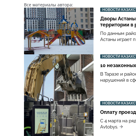
Все материалы автора:
НОВОСТИ КАЗАХС
Дворы Астаны:
территории в 
По данным райо
Астаны играет 
НОВОСТИ КАЗАХС
10 незаконны
В Таразе и рай
нарушений в сф
НОВОСТИ КАЗАХС
Оплату проезд
С 4 марта на р
Avtobys.