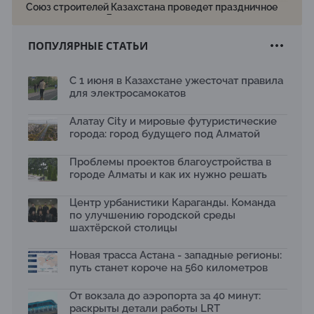
Союз строителей Казахстана проведет праздничное
мероприятие ко Дню строителя
22.07.2026
ПОПУЛЯРНЫЕ СТАТЬИ
Новый Строительный кодекс: что изменилось для
заказчиков, подрядчиков и государства по мнению
Бауыржана Байбахтиева
С 1 июня в Казахстане ужесточат правила
17.07.2026
для электросамокатов
Яндекс Лавка запустила пилотный проект
рободоставки в Астане
Алатау City и мировые футуристические
15.07.2026
города: город будущего под Алматой
Архитектурная премия SÄULE ARCHITEKTURPREIS
Проблемы проектов благоустройства в
2026 принимает заявки до 31 июля
13.07.2026
городе Алматы и как их нужно решать
Первый Дом правительства Алматы станет главной
Центр урбанистики Караганды. Команда
темой новой выставки в «Целинном»
по улучшению городской среды
13.07.2026
шахтёрской столицы
В столичном детсаду подвели итоги акции «Таза
Қазақстан»: воспитанники подарили вторую жизнь
Новая трасса Астана - западные регионы:
отходам
путь станет короче на 560 километров
08.07.2026
Ко Дню столицы в Нуре благоустроили шесть
От вокзала до аэропорта за 40 минут:
общественных пространств
раскрыты детали работы LRT