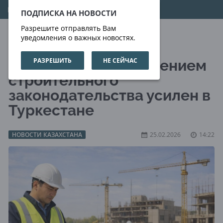
10.08.2026
14:23:40
ПОДПИСКА НА НОВОСТИ
Разрешите отправлять Вам
уведомления о важных новостях.
РАЗРЕШИТЬ
НЕ СЕЙЧАС
Контроль за соблюдением
строительного
законодательства усилен в
Туркестане
НОВОСТИ КАЗАХСТАНА
25.02.2026
14:22