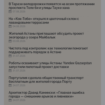
В Таразе велодорожки появятся на всем протяжении
проспекта Толе би и улицы Тауке хана
07.08.2026
На «Кок-Тобе» открылся цветочный склон с
лавандовыми террасами
04.08.2026
Жителей Астаны приглашают обсудить проект
экогорода у озера Майбалык
03.08.2026
Чистота под контролем: как технологии помогают
поддерживать порядок в Астане
31.07.2026
Роботы осваивают улицы Астаны: Yandex Qazaqstan
запустили пилотный проект доставки
31.07.2026
Португалия сделала общественный транспорт
бесплатным для жителей города Порту
24.07.2026
Архитектор Давид Камински: «Главная ошибка
города — смешение арыков и ливневки»
24.07.2026