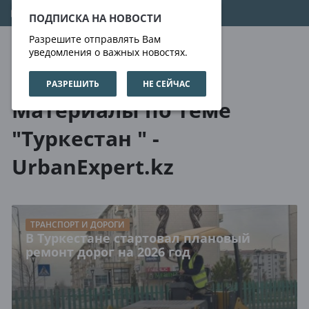
06.08.2026
08:07:25
ПОДПИСКА НА НОВОСТИ
Разрешите отправлять Вам
уведомления о важных новостях.
РАЗРЕШИТЬ
НЕ СЕЙЧАС
О нас
Метки
Материалы по теме
"Туркестан " -
UrbanExpert.kz
ТРАНСПОРТ И ДОРОГИ
В Туркестане стартовал плановый
ремонт дорог на 2026 год