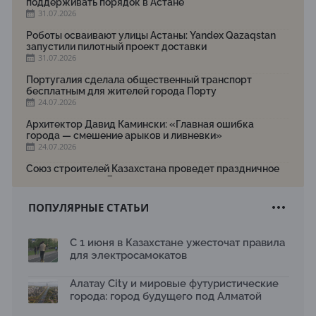
поддерживать порядок в Астане
31.07.2026
Роботы осваивают улицы Астаны: Yandex Qazaqstan
запустили пилотный проект доставки
31.07.2026
Португалия сделала общественный транспорт
бесплатным для жителей города Порту
24.07.2026
Архитектор Давид Камински: «Главная ошибка
города — смешение арыков и ливневки»
24.07.2026
Союз строителей Казахстана проведет праздничное
мероприятие ко Дню строителя
22.07.2026
ПОПУЛЯРНЫЕ СТАТЬИ
Новый Строительный кодекс: что изменилось для
заказчиков, подрядчиков и государства по мнению
Бауыржана Байбахтиева
С 1 июня в Казахстане ужесточат правила
17.07.2026
для электросамокатов
Яндекс Лавка запустила пилотный проект
рободоставки в Астане
Алатау City и мировые футуристические
15.07.2026
города: город будущего под Алматой
Архитектурная премия SÄULE ARCHITEKTURPREIS