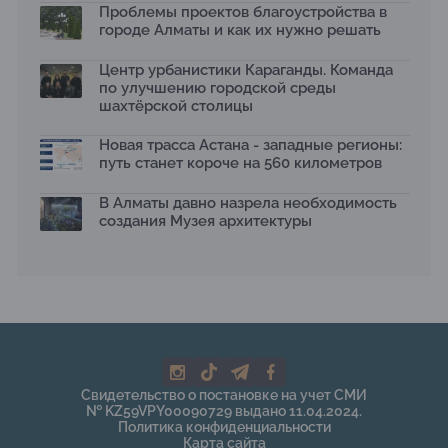
Проблемы проектов благоустройства в
2026 принимает заявки до 31 июля
13.07.2026
городе Алматы и как их нужно решать
Первый Дом правительства Алматы станет главной
Центр урбанистики Караганды. Команда
темой новой выставки в «Целинном»
по улучшению городской среды
13.07.2026
шахтёрской столицы
В столичном детсаду подвели итоги акции «Таза
Қазақстан»: воспитанники подарили вторую жизнь
Новая трасса Астана - западные регионы:
отходам
путь станет короче на 560 километров
08.07.2026
Ко Дню столицы в Нуре благоустроили шесть
В Алматы давно назрела необходимость
общественных пространств
создания Музея архитектуры
06.07.2026
Жара в городах: как застройка влияет на
температуру и здоровье людей
03.07.2026
МЧС усилило мониторинг рек и моренных озер после
сильных дождей в горах Алматы
02.07.2026
На общественных слушаниях представили
Свидетельство о постановке на учет СМИ
экологическую стратегию развития Алматы до 2040
№ KZ59VPY00090729 выдано 11.04.2024.
года
Политика конфиденциальности
30.06.2026
Карта сайта