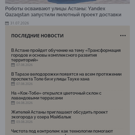
Роботы осваивают улицы Астаны: Yandex
Qazaqstan запустили пилотный проект доставки
31.07.2026
ПОСЛЕДНИЕ НОВОСТИ
В Астане пройдет обучение на тему «Трансформация
городов и основы комплексного развития
территорий»
07.08.2026
В Таразе велодорожки появятся на всем протяжении
проспекта Толе би и улицы Тауке хана
07.08.2026
На «Кок-Тобе» открылся цветочный склон с
лавандовыми террасами
04.08.2026
Жителей Астаны приглашают обсудить проект
экогорода у озера Майбалык
03.08.2026
Чистота под контролем: как технологии помогают