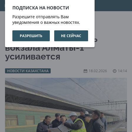
08.08.2026
10:54:59
ПОДПИСКА НА НОВОСТИ
Разрешите отправлять Вам
уведомления о важных новостях.
РАЗРЕШИТЬ
НЕ СЕЙЧАС
Сейсмоустойчивость
вокзала Алматы-1
усиливается
НОВОСТИ КАЗАХСТАНА
18.02.2026
14:14