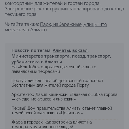
комфортным для жителей и гостей города.
Завершение реконструкции запланировано до конца
текущего года.
Читайте также:
Парк, набережные, улицы: что
меняется в Алматы
Новости по тегам:
Алматы
,
вокзал
,
Министерство транспорта
,
поезд
,
транспорт
,
урбанистика в Алматы
На «Кок-Тобе» открылся цветочный склон с
лавандовыми террасами
Португалия сделала общественный транспорт
бесплатным для жителей города Порту
Архитектор Давид Камински: «Главная ошибка города
— смешение арыков и ливневки»
Первый Дом правительства Алматы станет главной
темой новой выставки в «Целинном»
Жара в городах: как застройка влияет на
температуру и здоровье людей