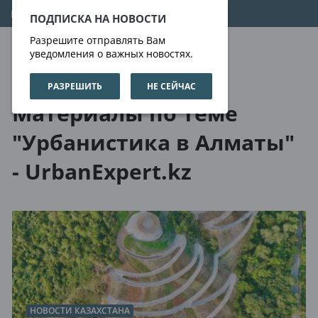
06.08.2026
18:21:39
ПОДПИСКА НА НОВОСТИ
Разрешите отправлять Вам
уведомления о важных новостях.
РАЗРЕШИТЬ
НЕ СЕЙЧАС
О нас
Метки
Материалы по теме
"Урбанистика в Алматы"
- UrbanExpert.kz
НОВОСТИ КАЗАХСТАНА