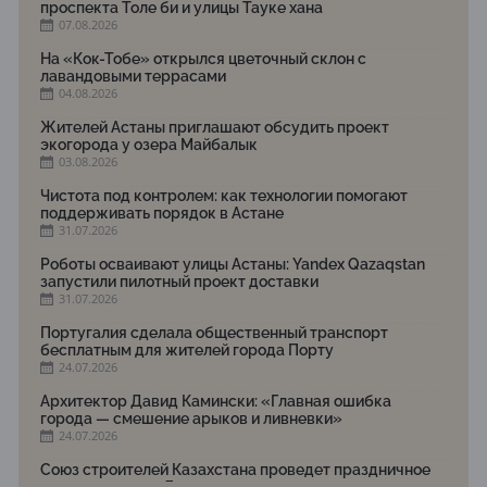
проспекта Толе би и улицы Тауке хана
07.08.2026
На «Кок-Тобе» открылся цветочный склон с
лавандовыми террасами
04.08.2026
Жителей Астаны приглашают обсудить проект
экогорода у озера Майбалык
03.08.2026
Чистота под контролем: как технологии помогают
поддерживать порядок в Астане
31.07.2026
Роботы осваивают улицы Астаны: Yandex Qazaqstan
запустили пилотный проект доставки
31.07.2026
Португалия сделала общественный транспорт
бесплатным для жителей города Порту
24.07.2026
Архитектор Давид Камински: «Главная ошибка
города — смешение арыков и ливневки»
24.07.2026
Союз строителей Казахстана проведет праздничное
мероприятие ко Дню строителя