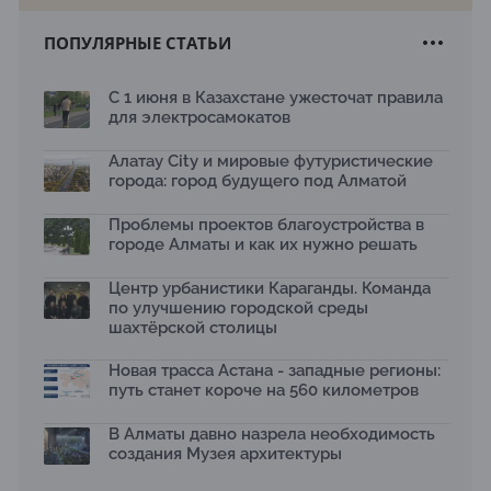
22.07.2026
ПОПУЛЯРНЫЕ СТАТЬИ
Новый Строительный кодекс: что изменилось для
заказчиков, подрядчиков и государства по мнению
Бауыржана Байбахтиева
С 1 июня в Казахстане ужесточат правила
17.07.2026
для электросамокатов
Яндекс Лавка запустила пилотный проект
рободоставки в Астане
Алатау City и мировые футуристические
15.07.2026
города: город будущего под Алматой
Архитектурная премия SÄULE ARCHITEKTURPREIS
Проблемы проектов благоустройства в
2026 принимает заявки до 31 июля
13.07.2026
городе Алматы и как их нужно решать
Первый Дом правительства Алматы станет главной
Центр урбанистики Караганды. Команда
темой новой выставки в «Целинном»
по улучшению городской среды
13.07.2026
шахтёрской столицы
В столичном детсаду подвели итоги акции «Таза
Қазақстан»: воспитанники подарили вторую жизнь
Новая трасса Астана - западные регионы:
отходам
путь станет короче на 560 километров
08.07.2026
Ко Дню столицы в Нуре благоустроили шесть
В Алматы давно назрела необходимость
общественных пространств
создания Музея архитектуры
06.07.2026