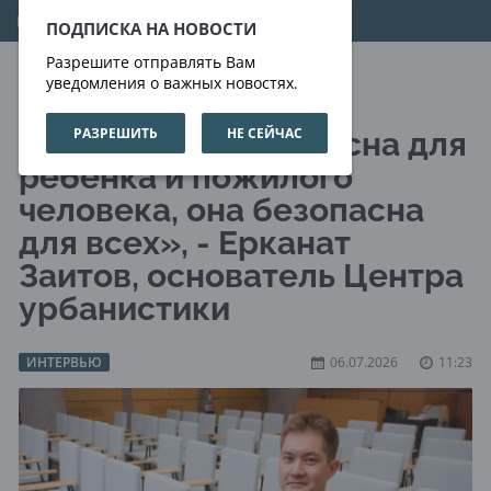
08.08.2026
12:24:45
ПОДПИСКА НА НОВОСТИ
Разрешите отправлять Вам
уведомления о важных новостях.
РАЗРЕШИТЬ
НЕ СЕЙЧАС
«Если улица безопасна для
ребенка и пожилого
человека, она безопасна
для всех», - Ерканат
Заитов, основатель Центра
урбанистики
ИНТЕРВЬЮ
06.07.2026
11:23