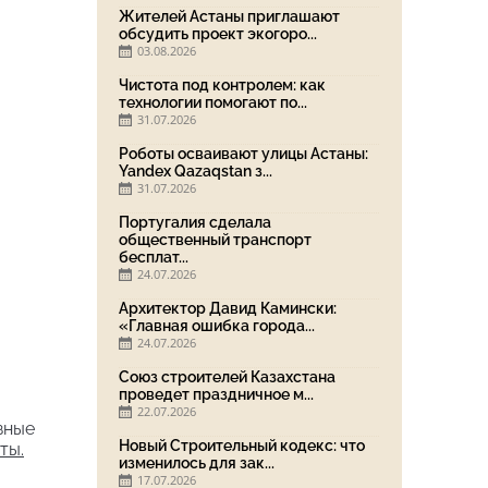
Жителей Астаны приглашают
обсудить проект экогоро...
03.08.2026
Чистота под контролем: как
технологии помогают по...
31.07.2026
Роботы осваивают улицы Астаны:
Yandex Qazaqstan з...
31.07.2026
Португалия сделала
общественный транспорт
бесплат...
24.07.2026
Архитектор Давид Камински:
«Главная ошибка города...
24.07.2026
Союз строителей Казахстана
проведет праздничное м...
22.07.2026
зные
Новый Строительный кодекс: что
ты.
изменилось для зак...
17.07.2026