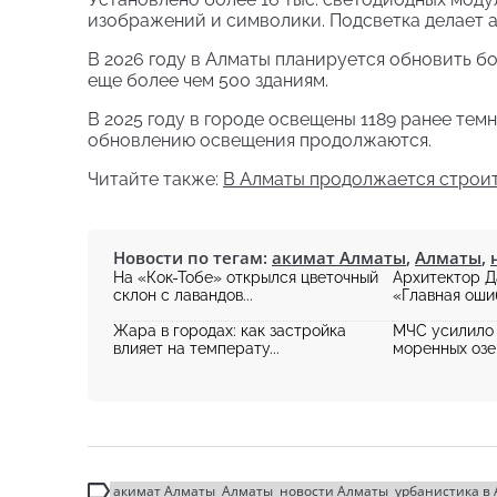
изображений и символики. Подсветка делает а
В 2026 году в Алматы планируется обновить б
еще более чем 500 зданиям.
В 2025 году в городе освещены 1189 ранее тем
обновлению освещения продолжаются.
Читайте также:
В Алматы продолжается строит
Новости по тегам:
акимат Алматы
,
Алматы
,
На «Кок-Тобе» открылся цветочный
Архитектор Д
склон с лавандов...
«Главная ошиб
Жара в городах: как застройка
МЧС усилило 
влияет на температу...
моренных озер
акимат Алматы
Алматы
новости Алматы
урбанистика в