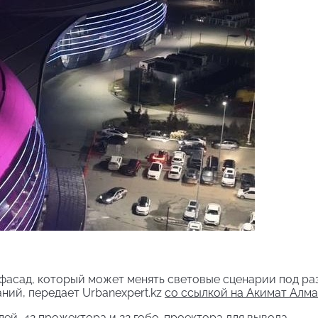
афасад, который может менять световые сценарии под ра
ний, передает Urbanexpert.kz
со ссылкой на Акимат Алма
лей, 42 прожектора и 22 гобо-проектора для вывода