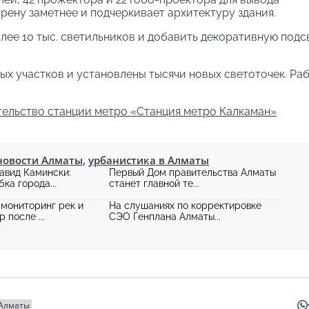
рену заметнее и подчеркивает архитектуру здания.
олее 10 тыс. светильников и добавить декоративную подс
ных участков и установлены тысячи новых светоточек. Ра
ельство станции метро «Станция метро Калкаман»
новости Алматы
,
урбанистика в Алматы
авид Камински:
Первый Дом правительства Алматы
ка города...
станет главной те...
мониторинг рек и
На слушаниях по корректировке
 после ...
СЭО Генплана Алматы...
 Алматы