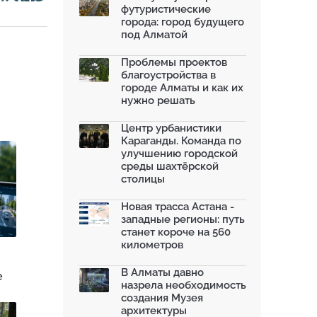
футуристические
На общественных слушаниях
города: город будущего
представили экологическ...
под Алматой
30.06.2026
На слушаниях по корректировке
Проблемы проектов
СЭО Генплана Алматы...
благоустройства в
30.06.2026
городе Алматы и как их
нужно решать
130-летняя Майская роща в
Таразе станет экопарком...
22.06.2026
Центр урбанистики
Караганды. Команда по
По улице Саина в Алматы с 20
улучшению городской
июня заработает авто...
среды шахтёрской
19.06.2026
столицы
В Казахстане объявили конкурс
романов о городах с...
Новая трасса Астана -
18.06.2026
западные регионы: путь
станет короче на 560
километров
В Алматы давно
е
назрела необходимость
создания Музея
архитектуры