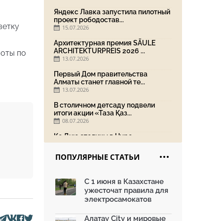
Яндекс Лавка запустила пилотный
проект рободостав...
ветку
15.07.2026
Архитектурная премия SÄULE
ARCHITEKTURPREIS 2026 ...
боты по
13.07.2026
Первый Дом правительства
Алматы станет главной те...
13.07.2026
В столичном детсаду подвели
итоги акции «Таза Қаз...
08.07.2026
Ко Дню столицы в Нуре
благоустроили шесть обществ...
06.07.2026
ПОПУЛЯРНЫЕ СТАТЬИ
Жара в городах: как застройка
влияет на температу...
С 1 июня в Казахстане
03.07.2026
ужесточат правила для
МЧС усилило мониторинг рек и
электросамокатов
моренных озер после ...
02.07.2026
Алатау City и мировые