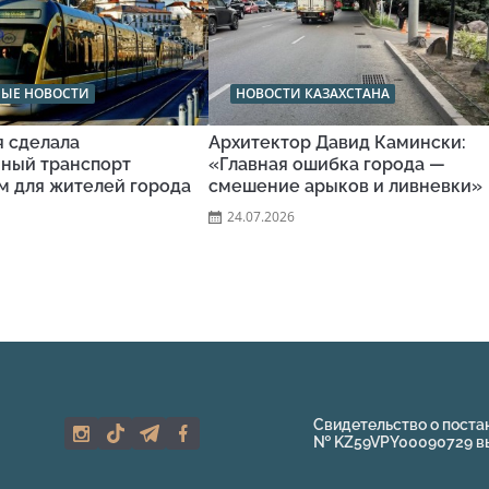
НЫЕ НОВОСТИ
НОВОСТИ КАЗАХСТАНА
я сделала
Архитектор Давид Камински:
ный транспорт
«Главная ошибка города —
м для жителей города
смешение арыков и ливневки»
24.07.2026
Свидетельство о поста
№ KZ59VPY00090729 выд