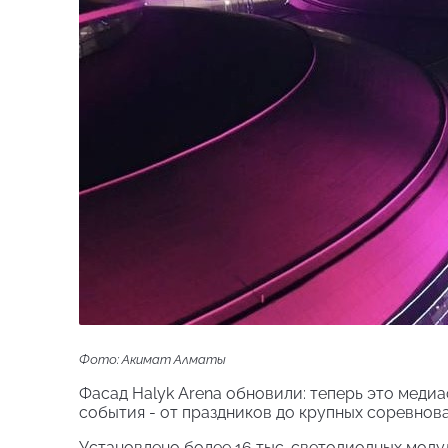
Фото: Акимат Алматы
Фасад Halyk Arena обновили: теперь это меди
события - от праздников до крупных соревнова
Установлено более 16 тыс. светодиодных моду