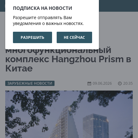
06.08.2026
18:00:57
ПОДПИСКА НА НОВОСТИ
Разрешите отправлять Вам
уведомления о важных новостях.
РАЗРЕШИТЬ
НЕ СЕЙЧАС
OMA завершила
многофункциональный
комплекс Hangzhou Prism в
Китае
ЗАРУБЕЖНЫЕ НОВОСТИ
09.06.2026
20:35