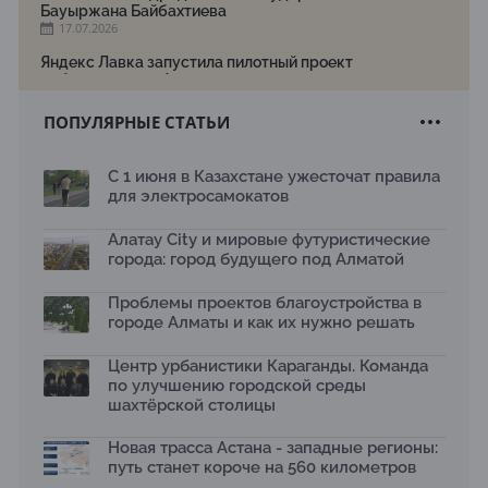
Бауыржана Байбахтиева
17.07.2026
Яндекс Лавка запустила пилотный проект
рободоставки в Астане
15.07.2026
ПОПУЛЯРНЫЕ СТАТЬИ
Архитектурная премия SÄULE ARCHITEKTURPREIS
2026 принимает заявки до 31 июля
13.07.2026
С 1 июня в Казахстане ужесточат правила
для электросамокатов
Первый Дом правительства Алматы станет главной
темой новой выставки в «Целинном»
13.07.2026
Алатау City и мировые футуристические
города: город будущего под Алматой
В столичном детсаду подвели итоги акции «Таза
Қазақстан»: воспитанники подарили вторую жизнь
Проблемы проектов благоустройства в
отходам
08.07.2026
городе Алматы и как их нужно решать
Ко Дню столицы в Нуре благоустроили шесть
Центр урбанистики Караганды. Команда
общественных пространств
по улучшению городской среды
06.07.2026
шахтёрской столицы
Жара в городах: как застройка влияет на
температуру и здоровье людей
Новая трасса Астана - западные регионы:
03.07.2026
путь станет короче на 560 километров