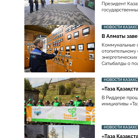
Президент Каза
государственны
НОВОСТИ КАЗАХС
​В Алматы зав
Коммунальные 
отопительному 
энергетических
Сатыбалды о по
НОВОСТИ КАЗАХС
«Таза Қазақст
В Риддере прош
инициативы «Таз
НОВОСТИ КАЗАХС
«Таза Қазақст