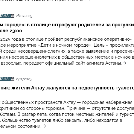
ТАНА
28.07.2025
м городе»: в столице штрафуют родителей за прогулки
сле 23:00
 2025 года в столице пройдет республиканское оперативно-
ое мероприятие «Дети в ночном городе». Цель – профилакт
 среди несовершеннолетних, а также выявление и пресече
ния несовершеннолетних в общественных местах в ночное 
взрослых, передает официальный сайт акимата Астаны.
ТАНА
27.07.2025
пик: жители Актау жалуются на недоступность туалето
х общественных пространств Актау — городская набережная
критикой со стороны горожан. Причина — отсутствие доступа
ствам. В разгар лета, когда поток местных жителей и турис
 большинство туалетов либо закрыты, либо находятся в
ельном состоянии.