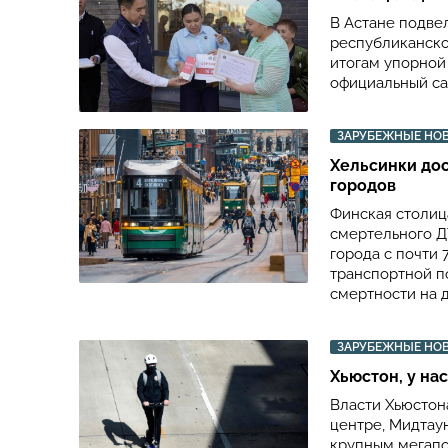
В Астане подве
республиканско
итогам упорной
официальный са
ЗАРУБЕЖНЫЕ НО
Хельсинки дос
городов
Финская столиц
смертельного Д
города с почти 
транспортной п
смертности на д
ЗАРУБЕЖНЫЕ НО
Хьюстон, у на
Власти Хьюстон
центре, Мидтау
крупным мегап