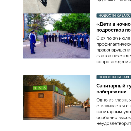
НОВОСТИ КАЗАХС
«Дети в ночно
подростков по
С 27 по 29 июля
профилактическ
правонарушений
фактов нахожде
сопровождения 
НОВОСТИ КАЗАХС
Санитарный ту
набережной
Одно из главны
сталкивается с 
санитарным удоб
особенно высок,
неудовлетворит