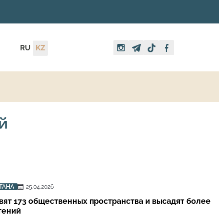
RU
KZ
й
ТАНА
25.04.2026
вят 173 общественных пространства и высадят более
тений