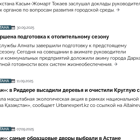
хстана Касым-Жомарт Токаев заслушал доклады руководите
х органов по вопросам развития городской среды.
ТАНА
30.09.2025
ершена подготовка к отопительному сезону
службы Алматы завершили подготовку к предстоящему
сезону. Сегодня на совещании в акимате руководители
 и коммунальных предприятий доложили акиму города Дарх
лной готовности всех систем жизнеобеспечения.
ТАНА
11.09.2025
ан»: в Риддере высадили деревья и очистили Круглую 
ла масштабная экологическая акция в рамках национальной
а Қазақстан», сообщает Urbanexpert.kz со ссылкой на Altainew
ТАНА
07.09.2025
ан»: самые образцовые дворы выбрали в Астане