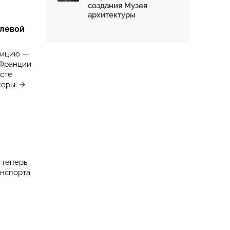
создания Музея
архитектуры
елевой
дицию —
 Франции
сте
еры.
 теперь
анспорта