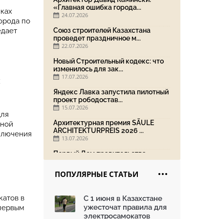
«Главная ошибка города...
мках
24.07.2026
орода по
едает
Союз строителей Казахстана
проведет праздничное м...
22.07.2026
Новый Строительный кодекс: что
изменилось для зак...
17.07.2026
х
Яндекс Лавка запустила пилотный
проект рободостав...
15.07.2026
Для
Архитектурная премия SÄULE
мной
ARCHITEKTURPREIS 2026 ...
сключения
13.07.2026
Первый Дом правительства
Алматы станет главной те...
13.07.2026
ПОПУЛЯРНЫЕ СТАТЬИ
В столичном детсаду подвели
итоги акции «Таза Қаз...
катов в
С 1 июня в Казахстане
08.07.2026
ужесточат правила для
 первым
Ко Дню столицы в Нуре
электросамокатов