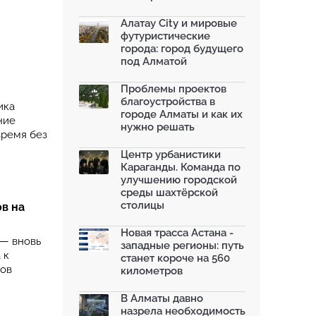
благоустроили шесть обществ...
06.07.2026
Алатау City и мировые
футуристические
Жара в городах: как застройка
города: город будущего
влияет на температу...
под Алматой
03.07.2026
МЧС усилило мониторинг рек и
Проблемы проектов
моренных озер после ...
благоустройства в
ика
02.07.2026
городе Алматы и как их
ние
нужно решать
На общественных слушаниях
время без
представили экологическ...
30.06.2026
Центр урбанистики
Караганды. Команда по
На слушаниях по корректировке
улучшению городской
СЭО Генплана Алматы...
среды шахтёрской
30.06.2026
столицы
в на
130-летняя Майская роща в
Таразе станет экопарком...
Новая трасса Астана -
22.06.2026
 — вновь
западные регионы: путь
 к
станет короче на 560
тов
километров
В Алматы давно
назрела необходимость