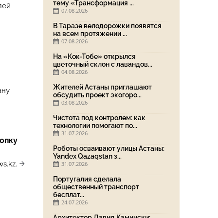
тему «Трансформация ...
лей
07.08.2026
В Таразе велодорожки появятся
на всем протяжении ...
07.08.2026
На «Кок-Тобе» открылся
цветочный склон с лавандов...
04.08.2026
Жителей Астаны приглашают
ану
обсудить проект экогоро...
03.08.2026
Чистота под контролем: как
технологии помогают по...
31.07.2026
сопку
Роботы осваивают улицы Астаны:
Yandex Qazaqstan з...
s.kz.
31.07.2026
Португалия сделала
общественный транспорт
бесплат...
24.07.2026
Архитектор Давид Камински: