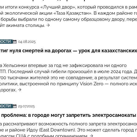
ли итоги конкурса «Лучший двор», который проводился в ра
й экологической акции «Таза Қазақстан». В каждом районе г
 борьбы выбрали по одному самому образцовому двору, пер
йт акимата столицы.
ВОСТИ
04.08.2025
тиг нуля смертей на дорогах — урок для казахстански
а Хельсинки впервые за год не зафиксировала ни одного
ТП. Последний случай гибели произошёл в июле 2024 года. 
700 тысячами жителей это не совпадение, а результат систе
олитики, выстроенной по принципу Vision Zero — полного и
орогах.
ВОСТИ
29.07.2025
с проблема: в городе могут запретить электросамокаты
а рассматривают возможность полного запрета электросамо
не и районе Идоу (East Downtown). Это может сделать город
олисом США с подобным ограничением.