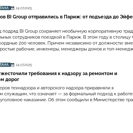
ТАНА
24.07.2025
ов BI Group отправились в Париж: от подъезда до Эйф
д подряд BI Group сохраняет необычную корпоративную тра
льных сотрудников поездкой в Париж. В этом году в столицу
кордные 200 человек. Причем независимо от должности: вме
ростые рабочие, инженеры, менеджеры домов и топ-менедж
ТАНА
24.07.2025
ужесточили требования к надзору за ремонтом и
ом дорог
ров технадзора и авторского надзора приравняли к
м служащим, что означает — за формальный подход к работе
уголовное наказание. Об этом сообщили в Министерстве тр