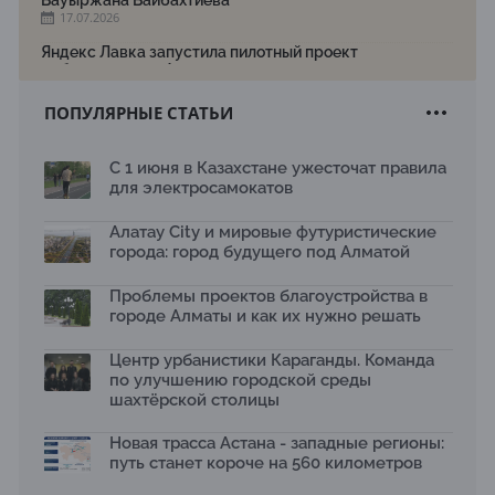
Бауыржана Байбахтиева
17.07.2026
Яндекс Лавка запустила пилотный проект
рободоставки в Астане
15.07.2026
ПОПУЛЯРНЫЕ СТАТЬИ
Архитектурная премия SÄULE ARCHITEKTURPREIS
2026 принимает заявки до 31 июля
13.07.2026
С 1 июня в Казахстане ужесточат правила
для электросамокатов
Первый Дом правительства Алматы станет главной
темой новой выставки в «Целинном»
13.07.2026
Алатау City и мировые футуристические
города: город будущего под Алматой
В столичном детсаду подвели итоги акции «Таза
Қазақстан»: воспитанники подарили вторую жизнь
Проблемы проектов благоустройства в
отходам
08.07.2026
городе Алматы и как их нужно решать
Ко Дню столицы в Нуре благоустроили шесть
Центр урбанистики Караганды. Команда
общественных пространств
по улучшению городской среды
06.07.2026
шахтёрской столицы
Жара в городах: как застройка влияет на
температуру и здоровье людей
Новая трасса Астана - западные регионы:
03.07.2026
путь станет короче на 560 километров
МЧС усилило мониторинг рек и моренных озер после