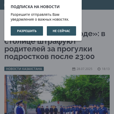
07.08.2026
11:16:35
ПОДПИСКА НА НОВОСТИ
Разрешите отправлять Вам
уведомления о важных новостях.
РАЗРЕШИТЬ
НЕ СЕЙЧАС
«Дети в ночном городе»: в
столице штрафуют
родителей за прогулки
подростков после 23:00
НОВОСТИ КАЗАХСТАНА
28.07.2025
18:13