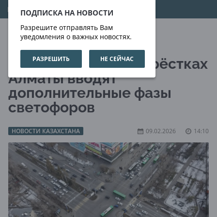
09.08.2026
18:50:46
ПОДПИСКА НА НОВОСТИ
Разрешите отправлять Вам
уведомления о важных новостях.
РАЗРЕШИТЬ
НЕ СЕЙЧАС
На ключевых перекрёстках
Алматы вводят
дополнительные фазы
светофоров
НОВОСТИ КАЗАХСТАНА
09.02.2026
14:10