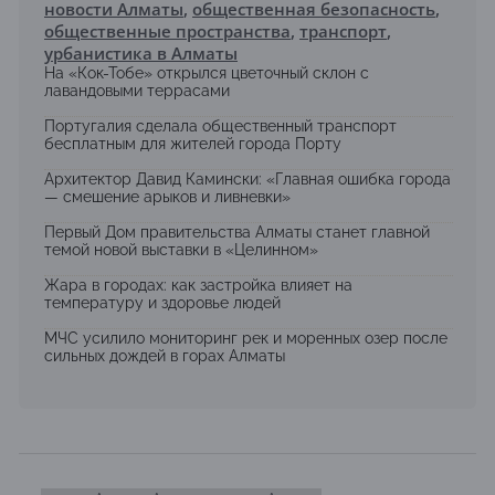
новости Алматы
,
общественная безопасность
,
общественные пространства
,
транспорт
,
урбанистика в Алматы
На «Кок-Тобе» открылся цветочный склон с
лавандовыми террасами
Португалия сделала общественный транспорт
бесплатным для жителей города Порту
Архитектор Давид Камински: «Главная ошибка города
— смешение арыков и ливневки»
Первый Дом правительства Алматы станет главной
темой новой выставки в «Целинном»
Жара в городах: как застройка влияет на
температуру и здоровье людей
МЧС усилило мониторинг рек и моренных озер после
сильных дождей в горах Алматы