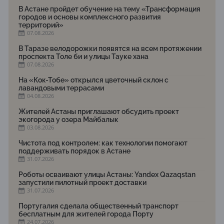
В Астане пройдет обучение на тему «Трансформация
городов и основы комплексного развития
территорий»
07.08.2026
В Таразе велодорожки появятся на всем протяжении
проспекта Толе би и улицы Тауке хана
07.08.2026
На «Кок-Тобе» открылся цветочный склон с
лавандовыми террасами
04.08.2026
Жителей Астаны приглашают обсудить проект
экогорода у озера Майбалык
03.08.2026
Чистота под контролем: как технологии помогают
поддерживать порядок в Астане
31.07.2026
Роботы осваивают улицы Астаны: Yandex Qazaqstan
запустили пилотный проект доставки
31.07.2026
Португалия сделала общественный транспорт
бесплатным для жителей города Порту
24.07.2026