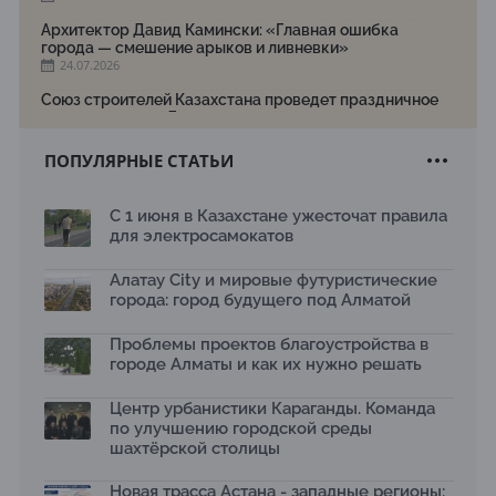
Архитектор Давид Камински: «Главная ошибка
города — смешение арыков и ливневки»
24.07.2026
Союз строителей Казахстана проведет праздничное
мероприятие ко Дню строителя
22.07.2026
ПОПУЛЯРНЫЕ СТАТЬИ
Новый Строительный кодекс: что изменилось для
заказчиков, подрядчиков и государства по мнению
Бауыржана Байбахтиева
С 1 июня в Казахстане ужесточат правила
17.07.2026
для электросамокатов
Яндекс Лавка запустила пилотный проект
рободоставки в Астане
Алатау City и мировые футуристические
15.07.2026
города: город будущего под Алматой
Архитектурная премия SÄULE ARCHITEKTURPREIS
Проблемы проектов благоустройства в
2026 принимает заявки до 31 июля
13.07.2026
городе Алматы и как их нужно решать
Первый Дом правительства Алматы станет главной
Центр урбанистики Караганды. Команда
темой новой выставки в «Целинном»
по улучшению городской среды
13.07.2026
шахтёрской столицы
В столичном детсаду подвели итоги акции «Таза
Қазақстан»: воспитанники подарили вторую жизнь
Новая трасса Астана - западные регионы: