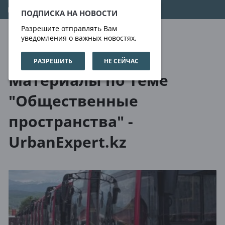
08.08.2026
14:25:01
ПОДПИСКА НА НОВОСТИ
Разрешите отправлять Вам
уведомления о важных новостях.
РАЗРЕШИТЬ
НЕ СЕЙЧАС
О нас
Метки
Материалы по теме
"Общественные
пространства" -
UrbanExpert.kz