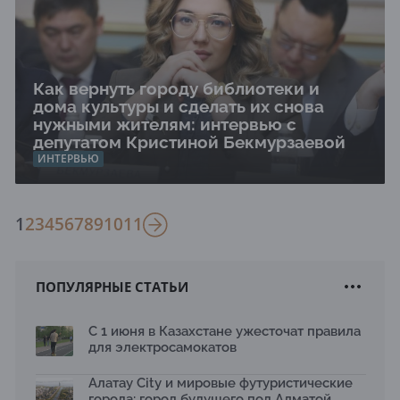
Как вернуть городу библиотеки и
дома культуры и сделать их снова
нужными жителям: интервью с
депутатом Кристиной Бекмурзаевой
ИНТЕРВЬЮ
1
2
3
4
5
6
7
8
9
10
11
ПОПУЛЯРНЫЕ СТАТЬИ
С 1 июня в Казахстане ужесточат правила
для электросамокатов
Алатау City и мировые футуристические
города: город будущего под Алматой