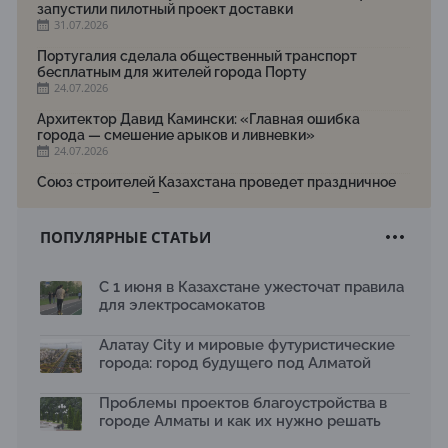
запустили пилотный проект доставки
31.07.2026
Португалия сделала общественный транспорт
бесплатным для жителей города Порту
24.07.2026
Архитектор Давид Камински: «Главная ошибка
города — смешение арыков и ливневки»
24.07.2026
Союз строителей Казахстана проведет праздничное
мероприятие ко Дню строителя
22.07.2026
ПОПУЛЯРНЫЕ СТАТЬИ
Новый Строительный кодекс: что изменилось для
заказчиков, подрядчиков и государства по мнению
Бауыржана Байбахтиева
С 1 июня в Казахстане ужесточат правила
17.07.2026
для электросамокатов
Яндекс Лавка запустила пилотный проект
рободоставки в Астане
Алатау City и мировые футуристические
15.07.2026
города: город будущего под Алматой
Архитектурная премия SÄULE ARCHITEKTURPREIS
Проблемы проектов благоустройства в
2026 принимает заявки до 31 июля
13.07.2026
городе Алматы и как их нужно решать