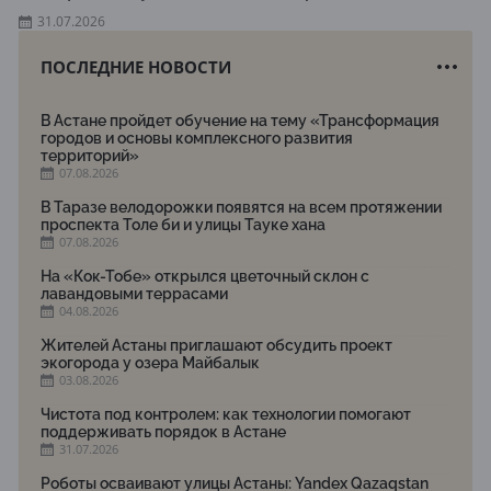
31.07.2026
ПОСЛЕДНИЕ НОВОСТИ
В Астане пройдет обучение на тему «Трансформация
городов и основы комплексного развития
территорий»
07.08.2026
В Таразе велодорожки появятся на всем протяжении
проспекта Толе би и улицы Тауке хана
07.08.2026
На «Кок-Тобе» открылся цветочный склон с
лавандовыми террасами
04.08.2026
Жителей Астаны приглашают обсудить проект
экогорода у озера Майбалык
03.08.2026
Чистота под контролем: как технологии помогают
поддерживать порядок в Астане
31.07.2026
Роботы осваивают улицы Астаны: Yandex Qazaqstan