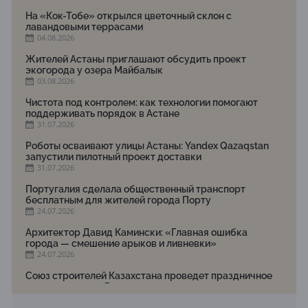
На «Кок-Тобе» открылся цветочный склон с
лавандовыми террасами
04.08.2026
Жителей Астаны приглашают обсудить проект
экогорода у озера Майбалык
03.08.2026
Чистота под контролем: как технологии помогают
поддерживать порядок в Астане
31.07.2026
Роботы осваивают улицы Астаны: Yandex Qazaqstan
запустили пилотный проект доставки
31.07.2026
Португалия сделала общественный транспорт
бесплатным для жителей города Порту
24.07.2026
Архитектор Давид Камински: «Главная ошибка
города — смешение арыков и ливневки»
24.07.2026
Союз строителей Казахстана проведет праздничное
мероприятие ко Дню строителя
22.07.2026