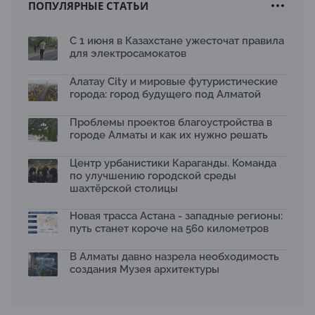
ПОПУЛЯРНЫЕ СТАТЬИ
Новый Строительный кодекс: что изменилось для
заказчиков, подрядчиков и государства по мнению
Бауыржана Байбахтиева
С 1 июня в Казахстане ужесточат правила
17.07.2026
для электросамокатов
Яндекс Лавка запустила пилотный проект
рободоставки в Астане
Алатау City и мировые футуристические
15.07.2026
города: город будущего под Алматой
Архитектурная премия SÄULE ARCHITEKTURPREIS
Проблемы проектов благоустройства в
2026 принимает заявки до 31 июля
13.07.2026
городе Алматы и как их нужно решать
Первый Дом правительства Алматы станет главной
Центр урбанистики Караганды. Команда
темой новой выставки в «Целинном»
по улучшению городской среды
13.07.2026
шахтёрской столицы
В столичном детсаду подвели итоги акции «Таза
Қазақстан»: воспитанники подарили вторую жизнь
Новая трасса Астана - западные регионы:
отходам
путь станет короче на 560 километров
08.07.2026
Ко Дню столицы в Нуре благоустроили шесть
В Алматы давно назрела необходимость
общественных пространств
создания Музея архитектуры
06.07.2026
Жара в городах: как застройка влияет на
температуру и здоровье людей