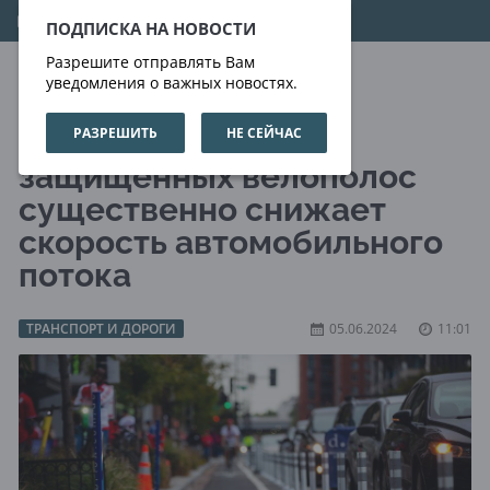
08.08.2026
18:48:12
ПОДПИСКА НА НОВОСТИ
Разрешите отправлять Вам
уведомления о важных новостях.
РАЗРЕШИТЬ
НЕ СЕЙЧАС
Строительство
защищённых велополос
существенно снижает
скорость автомобильного
потока
ТРАНСПОРТ И ДОРОГИ
05.06.2024
11:01