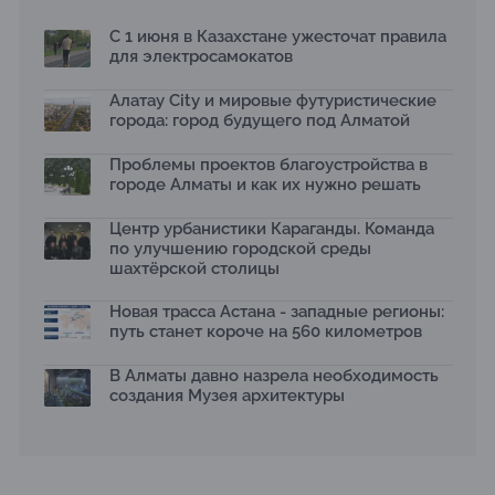
2026 принимает заявки до 31 июля
13.07.2026
С 1 июня в Казахстане ужесточат правила
для электросамокатов
Первый Дом правительства Алматы станет главной
темой новой выставки в «Целинном»
13.07.2026
Алатау City и мировые футуристические
города: город будущего под Алматой
В столичном детсаду подвели итоги акции «Таза
Қазақстан»: воспитанники подарили вторую жизнь
Проблемы проектов благоустройства в
отходам
08.07.2026
городе Алматы и как их нужно решать
Ко Дню столицы в Нуре благоустроили шесть
Центр урбанистики Караганды. Команда
общественных пространств
по улучшению городской среды
06.07.2026
шахтёрской столицы
Жара в городах: как застройка влияет на
температуру и здоровье людей
Новая трасса Астана - западные регионы:
03.07.2026
путь станет короче на 560 километров
МЧС усилило мониторинг рек и моренных озер после
сильных дождей в горах Алматы
В Алматы давно назрела необходимость
02.07.2026
создания Музея архитектуры
На общественных слушаниях представили
экологическую стратегию развития Алматы до 2040
года
30.06.2026