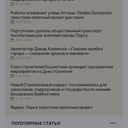
31.07.2026
Роботы осваивают улицы Астаны: Yandex Qazaqstan
запустили пилотный проект доставки
31.07.2026
Португалия сделала общественный транспорт
бесплатным для жителей города Порту
24.07.2026
Архитектор Давид Камински: «Главная ошибка
города — смешение арыков и ливневки»
24.07.2026
Союз строителей Казахстана проведет праздничное
мероприятие ко Дню строителя
22.07.2026
Новый Строительный кодекс: что изменилось для
заказчиков, подрядчиков и государства по мнению
Бауыржана Байбахтиева
17.07.2026
Яндекс Лавка запустила пилотный проект
рободоставки в Астане
15.07.2026
ПОПУЛЯРНЫЕ СТАТЬИ
Архитектурная премия SÄULE ARCHITEKTURPREIS