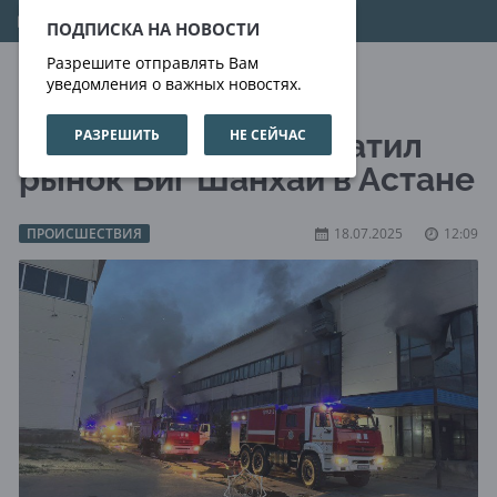
06.08.2026
15:35:36
ПОДПИСКА НА НОВОСТИ
Разрешите отправлять Вам
уведомления о важных новостях.
РАЗРЕШИТЬ
НЕ СЕЙЧАС
Крупный пожар охватил
рынок Биг Шанхай в Астане
ПРОИСШЕСТВИЯ
18.07.2025
12:09