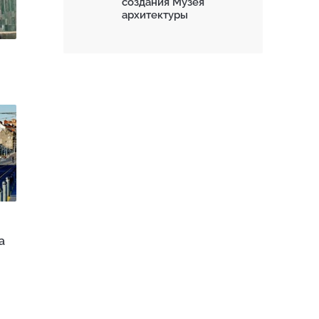
создания Музея
архитектуры
а