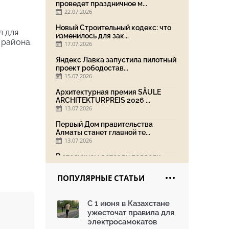
проведет праздничное м...
22.07.2026
Новый Строительный кодекс: что
л для
изменилось для зак...
района.
17.07.2026
Яндекс Лавка запустила пилотный
проект рободостав...
15.07.2026
Архитектурная премия SÄULE
ARCHITEKTURPREIS 2026 ...
13.07.2026
Первый Дом правительства
Алматы станет главной те...
13.07.2026
В столичном детсаду подвели
итоги акции «Таза Қаз...
08.07.2026
ПОПУЛЯРНЫЕ СТАТЬИ
Ко Дню столицы в Нуре
благоустроили шесть обществ...
С 1 июня в Казахстане
06.07.2026
ужесточат правила для
Жара в городах: как застройка
электросамокатов