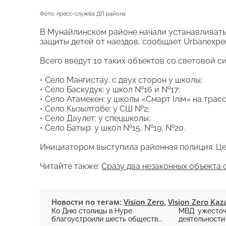
Фото: пресс-служба ДП района
В Мунайлинском районе начали устанавливать
защиты детей от наездов, сообщает Urbanexper
Всего введут 10 таких объектов со световой с
• Село Мангистау: с двух сторон у школы;
• Село Баскудук: у школ №16 и №17;
• Село Атамекен: у школы «Смарт Ілім» на трасс
• Село Кызылтобе: у СШ №2;
• Село Даулет: у спецшколы;
• Село Батыр: у школ №15, №19, №20.
Инициатором выступила районная полиция. Цел
Читайте также:
Сразу два незаконных объекта 
Новости по тегам:
Vision Zero
,
Vision Zero Ka
Ко Дню столицы в Нуре
МВД: ужесточ
благоустроили шесть обществ...
деятельности 