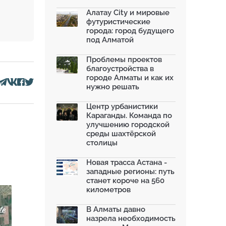
влияет на температу...
03.07.2026
Алатау City и мировые
футуристические
МЧС усилило мониторинг рек и
города: город будущего
моренных озер после ...
под Алматой
02.07.2026
На общественных слушаниях
Проблемы проектов
представили экологическ...
благоустройства в
30.06.2026
городе Алматы и как их
нужно решать
На слушаниях по корректировке
СЭО Генплана Алматы...
30.06.2026
Центр урбанистики
Караганды. Команда по
130-летняя Майская роща в
улучшению городской
Таразе станет экопарком...
среды шахтёрской
22.06.2026
столицы
По улице Саина в Алматы с 20
июня заработает авто...
Новая трасса Астана -
19.06.2026
западные регионы: путь
станет короче на 560
километров
В Алматы давно
назрела необходимость