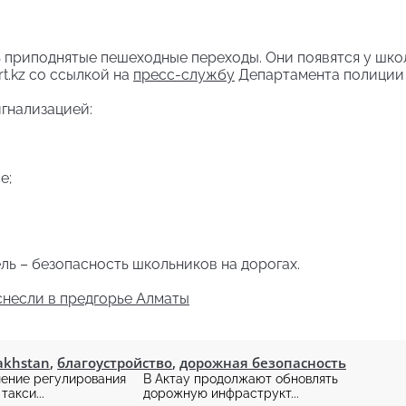
 приподнятые пешеходные переходы. Они появятся у шко
t.kz со ссылкой на
пресс-службу
Департамента полиции 
игнализацией:
е;
ь – безопасность школьников на дорогах.
снесли в предгорье Алматы
zakhstan
,
благоустройство
,
дорожная безопасность
ение регулирования
В Актау продолжают обновлять
такси...
дорожную инфраструкт...