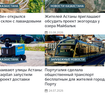
КАЗАХСТАНА
НОВОСТИ КАЗАХСТАНА
обе» открылся
Жителей Астаны приглашают
 склон с лавандовыми
обсудить проект экогорода у
озера Майбалык
03.08.2026
КАЗАХСТАНА
ЗАРУБЕЖНЫЕ НОВОСТИ
ваивают улицы Астаны:
Португалия сделала
aqstan запустили
общественный транспорт
проект доставки
бесплатным для жителей город
Порту
24.07.2026