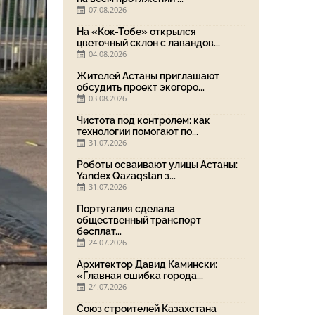
07.08.2026
На «Кок-Тобе» открылся
цветочный склон с лавандов...
04.08.2026
Жителей Астаны приглашают
обсудить проект экогоро...
03.08.2026
Чистота под контролем: как
технологии помогают по...
31.07.2026
Роботы осваивают улицы Астаны:
Yandex Qazaqstan з...
31.07.2026
Португалия сделала
общественный транспорт
бесплат...
24.07.2026
Архитектор Давид Камински:
«Главная ошибка города...
24.07.2026
Союз строителей Казахстана