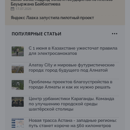
Бауыржана Байбахтиева
17.07.2026
Яндекс Лавка запустила пилотный проект
рободоставки в Астане
15.07.2026
ПОПУЛЯРНЫЕ СТАТЬИ
Архитектурная премия SÄULE ARCHITEKTURPREIS
2026 принимает заявки до 31 июля
13.07.2026
С 1 июня в Казахстане ужесточат правила
для электросамокатов
Первый Дом правительства Алматы станет главной
темой новой выставки в «Целинном»
13.07.2026
Алатау City и мировые футуристические
города: город будущего под Алматой
В столичном детсаду подвели итоги акции «Таза
Қазақстан»: воспитанники подарили вторую жизнь
Проблемы проектов благоустройства в
отходам
08.07.2026
городе Алматы и как их нужно решать
Ко Дню столицы в Нуре благоустроили шесть
Центр урбанистики Караганды. Команда
общественных пространств
по улучшению городской среды
06.07.2026
шахтёрской столицы
Жара в городах: как застройка влияет на
температуру и здоровье людей
Новая трасса Астана - западные регионы:
03.07.2026
путь станет короче на 560 километров