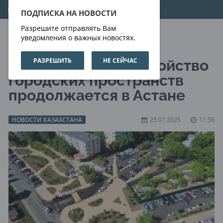
06.08.2026
23:30:11
ПОДПИСКА НА НОВОСТИ
Разрешите отправлять Вам
уведомления о важных новостях.
РАЗРЕШИТЬ
НЕ СЕЙЧАС
Активное благоустройство
городских пространств
продолжается в Астане
НОВОСТИ КАЗАХСТАНА
25.07.2025
11:56