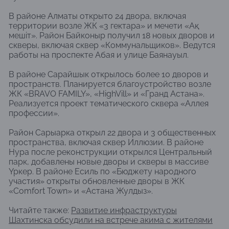
В районе Алматы открыто 24 двора, включая
территории возле ЖК «3 гектара» и мечети «Ақ
мешіт». Район Байконыр получил 18 новых дворов и
скверы, включая сквер «Коммунальщиков». Ведутся
работы на проспекте Абая и улице Баянауыл.
В районе Сарайшык открылось более 10 дворов и
пространств. Планируется благоустройство возле
ЖК «BRAVO FAMILY», «HighVill» и «Гранд Астана».
Реализуется проект тематического сквера «Аллея
профессии».
Район Сарыарка открыл 22 двора и 3 общественных
пространства, включая сквер Иллюзии. В районе
Нура после реконструкции открылся Центральный
парк, добавлены новые дворы и скверы в массиве
Үркер. В районе Есиль по «Бюджету народного
участия» открыты обновленные дворы в ЖК
«Comfort Town» и «Астана Жулдыз».
Читайте также:
Развитие инфраструктуры
Шахтинска обсудили на встрече акима с жителями