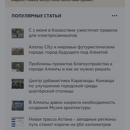
рободоставки в Астане
15.07.2026
ПОПУЛЯРНЫЕ СТАТЬИ
Архитектурная премия SÄULE ARCHITEKTURPREIS
2026 принимает заявки до 31 июля
13.07.2026
С 1 июня в Казахстане ужесточат правила
для электросамокатов
Первый Дом правительства Алматы станет главной
темой новой выставки в «Целинном»
13.07.2026
Алатау City и мировые футуристические
города: город будущего под Алматой
В столичном детсаду подвели итоги акции «Таза
Қазақстан»: воспитанники подарили вторую жизнь
Проблемы проектов благоустройства в
отходам
08.07.2026
городе Алматы и как их нужно решать
Ко Дню столицы в Нуре благоустроили шесть
Центр урбанистики Караганды. Команда
общественных пространств
по улучшению городской среды
06.07.2026
шахтёрской столицы
Жара в городах: как застройка влияет на
температуру и здоровье людей
В Алматы давно назрела необходимость
03.07.2026
создания Музея архитектуры
МЧС усилило мониторинг рек и моренных озер после
сильных дождей в горах Алматы
Новая трасса Астана - западные регионы:
02.07.2026
путь станет короче на 560 километров