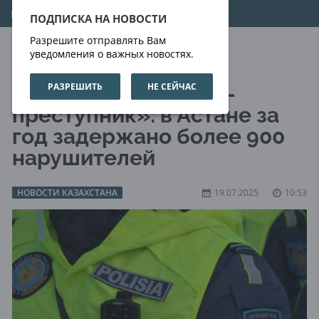
06.08.2026
07:41:52
ПОДПИСКА НА НОВОСТИ
Разрешите отправлять Вам
уведомления о важных новостях.
РАЗРЕШИТЬ
НЕ СЕЙЧАС
«Пьяный водитель —
преступник»: в Астане за
год задержано более 900
нарушителей
НОВОСТИ КАЗАХСТАНА
19.07.2025
10:53