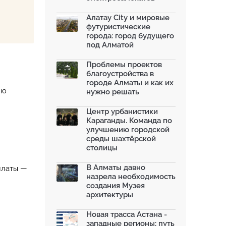
Алатау City и мировые
футуристические
города: город будущего
под Алматой
Проблемы проектов
благоустройства в
городе Алматы и как их
ию
нужно решать
Центр урбанистики
Караганды. Команда по
улучшению городской
среды шахтёрской
столицы
В Алматы давно
платы —
назрела необходимость
создания Музея
архитектуры
Новая трасса Астана -
западные регионы: путь