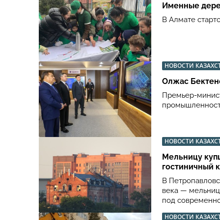
Именные дере
В Алмате старт
НОВОСТИ КАЗАХС
Олжас Бектен
Премьер-минист
промышленности
НОВОСТИ КАЗАХС
Мельницу купц
гостиничный 
В Петропавловс
века — мельниц
под современно
НОВОСТИ КАЗАХС