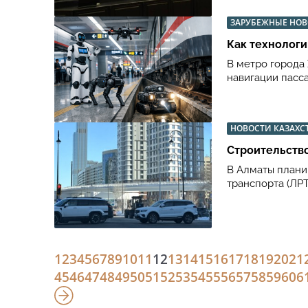
ЗАРУБЕЖНЫЕ НО
Как технологи
В метро города
навигации пасс
НОВОСТИ КАЗАХС
Строительство
В Алматы плани
транспорта (ЛРТ
1
2
3
4
5
6
7
8
9
10
11
12
13
14
15
16
17
18
19
20
21
45
46
47
48
49
50
51
52
53
54
55
56
57
58
59
60
6