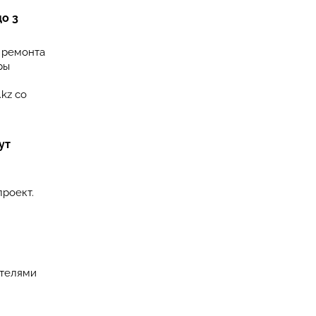
о 3
 ремонта
ры
kz со
ут
проект.
ателями