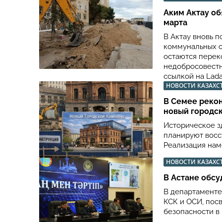
Аким Актау об
марта
В Актау вновь 
коммунальных с
остаются перек
недобросовестн
ссылкой на Lada
НОВОСТИ КАЗАХС
В Семее рекон
новый городс
Историческое з
планируют восс
Реализация наме
НОВОСТИ КАЗАХС
В Астане обсу
В департаменте
КСК и ОСИ, пос
безопасности в