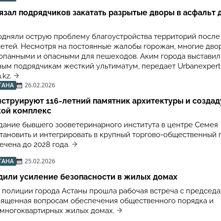
язал подрядчиков закатать разрытые дворы в асфальт д
подняли острую проблему благоустройства территорий после
етей. Несмотря на постоянные жалобы горожан, многие дво
опанными и опасными для пешеходов. Аким города выставил
ым подрядчикам жесткий ультиматум, передает Urbanexpert.
.kz.
ТАНА
26.02.2026
струируют 116-летний памятник архитектуры и создад
кой комплекс
дание бывшего зооветеринарного института в центре Семея
тановить и интегрировать в крупный торгово-общественный 
чена до 2028 года.
ТАНА
25.02.2026
дили усиление безопасности в жилых домах
 полиции города Астаны прошла рабочая встреча с председ
вященная вопросам обеспечения общественного порядка и
 многоквартирных жилых домах.