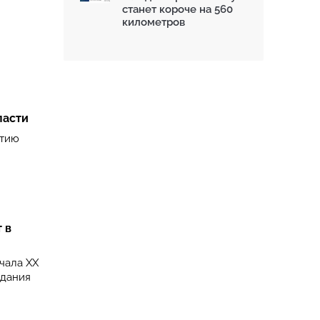
станет короче на 560
километров
ласти
итию
 в
чала XX
здания