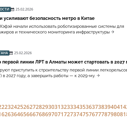
ВОСТИ
25.02.2026
и усиливают безопасность метро в Китае
 Хэфэй начали использовать роботизированные системы для
ажиров и технического мониторинга инфраструктуры
ТАНА
25.02.2026
 первой линии ЛРТ в Алматы может стартовать в 2027 
руют приступить к строительству первой линии легкорельсо
) в 2027 году, а завершить работы — к 2029-му.
22
23
24
25
26
27
28
29
30
31
32
33
34
35
36
37
38
39
40
41
4
1
62
63
64
65
66
67
68
69
70
71
72
73
74
75
76
77
78
79
80
81