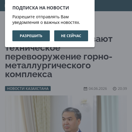
07.08.2026
00:01:59
ПОДПИСКА НА НОВОСТИ
Разрешите отправлять Вам
уведомления о важных новостях.
РАЗРЕШИТЬ
НЕ СЕЙЧАС
В Казахстане усиливают
техническое
перевооружение горно-
металлургического
комплекса
НОВОСТИ КАЗАХСТАНА
04.06.2026
20:39