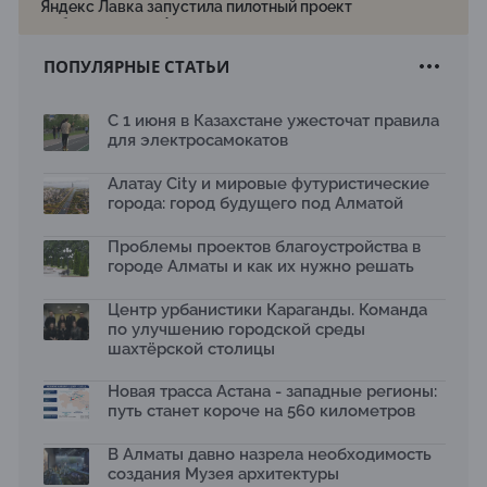
Яндекс Лавка запустила пилотный проект
рободоставки в Астане
15.07.2026
ПОПУЛЯРНЫЕ СТАТЬИ
Архитектурная премия SÄULE ARCHITEKTURPREIS
2026 принимает заявки до 31 июля
13.07.2026
С 1 июня в Казахстане ужесточат правила
для электросамокатов
Первый Дом правительства Алматы станет главной
темой новой выставки в «Целинном»
13.07.2026
Алатау City и мировые футуристические
города: город будущего под Алматой
В столичном детсаду подвели итоги акции «Таза
Қазақстан»: воспитанники подарили вторую жизнь
Проблемы проектов благоустройства в
отходам
08.07.2026
городе Алматы и как их нужно решать
Ко Дню столицы в Нуре благоустроили шесть
Центр урбанистики Караганды. Команда
общественных пространств
по улучшению городской среды
06.07.2026
шахтёрской столицы
Жара в городах: как застройка влияет на
температуру и здоровье людей
Новая трасса Астана - западные регионы:
03.07.2026
путь станет короче на 560 километров
МЧС усилило мониторинг рек и моренных озер после
сильных дождей в горах Алматы
В Алматы давно назрела необходимость
02.07.2026
создания Музея архитектуры