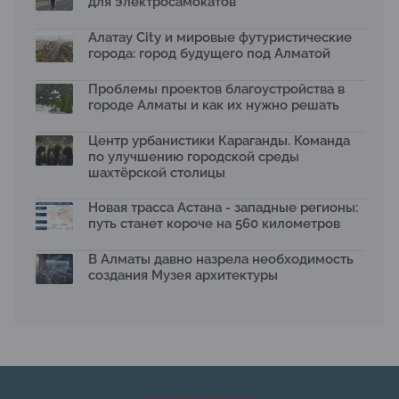
для электросамокатов
Яндекс Лавка запустила пилотный проект
рободоставки в Астане
Алатау City и мировые футуристические
15.07.2026
города: город будущего под Алматой
Архитектурная премия SÄULE ARCHITEKTURPREIS
Проблемы проектов благоустройства в
2026 принимает заявки до 31 июля
13.07.2026
городе Алматы и как их нужно решать
Первый Дом правительства Алматы станет главной
Центр урбанистики Караганды. Команда
темой новой выставки в «Целинном»
по улучшению городской среды
13.07.2026
шахтёрской столицы
В столичном детсаду подвели итоги акции «Таза
Қазақстан»: воспитанники подарили вторую жизнь
Новая трасса Астана - западные регионы:
отходам
путь станет короче на 560 километров
08.07.2026
Ко Дню столицы в Нуре благоустроили шесть
В Алматы давно назрела необходимость
общественных пространств
создания Музея архитектуры
06.07.2026
Жара в городах: как застройка влияет на
температуру и здоровье людей
03.07.2026
МЧС усилило мониторинг рек и моренных озер после
сильных дождей в горах Алматы
02.07.2026