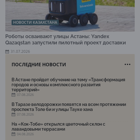
НОВОСТИ КАЗАХСТАНА
Роботы осваивают улицы Астаны: Yandex
Qazaqstan запустили пилотный проект доставки
31.07.2026
ПОСЛЕДНИЕ НОВОСТИ
В Астане пройдет обучение на тему «Трансформация
городов и основы комплексного развития
территорий»
07.08.2026
В Таразе велодорожки появятся на всем протяжении
проспекта Толе би и улицы Тауке хана
07.08.2026
На «Кок-Тобе» открылся цветочный склон с
лавандовыми террасами
04.08.2026