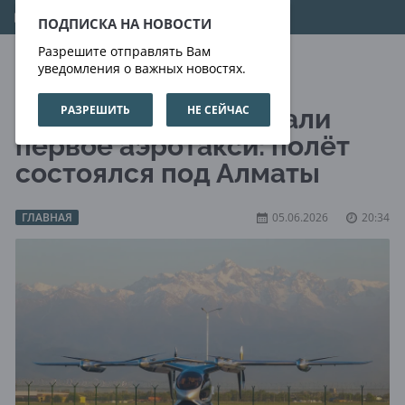
08.08.2026
00:42:10
ПОДПИСКА НА НОВОСТИ
Разрешите отправлять Вам
уведомления о важных новостях.
РАЗРЕШИТЬ
НЕ СЕЙЧАС
В Казахстане испытали
первое аэротакси: полёт
состоялся под Алматы
ГЛАВНАЯ
05.06.2026
20:34