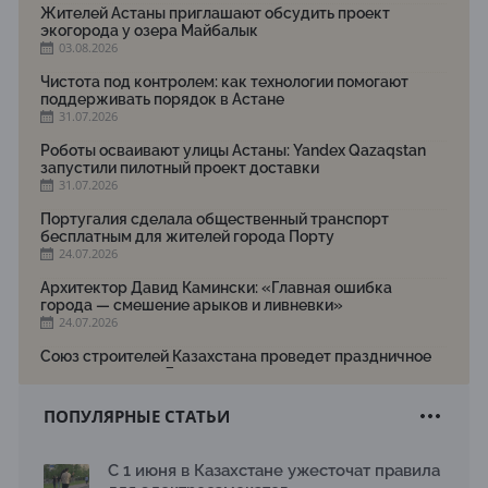
Жителей Астаны приглашают обсудить проект
экогорода у озера Майбалык
03.08.2026
Чистота под контролем: как технологии помогают
поддерживать порядок в Астане
31.07.2026
Роботы осваивают улицы Астаны: Yandex Qazaqstan
запустили пилотный проект доставки
31.07.2026
Португалия сделала общественный транспорт
бесплатным для жителей города Порту
24.07.2026
Архитектор Давид Камински: «Главная ошибка
города — смешение арыков и ливневки»
24.07.2026
Союз строителей Казахстана проведет праздничное
мероприятие ко Дню строителя
22.07.2026
ПОПУЛЯРНЫЕ СТАТЬИ
Новый Строительный кодекс: что изменилось для
заказчиков, подрядчиков и государства по мнению
Бауыржана Байбахтиева
С 1 июня в Казахстане ужесточат правила
17.07.2026