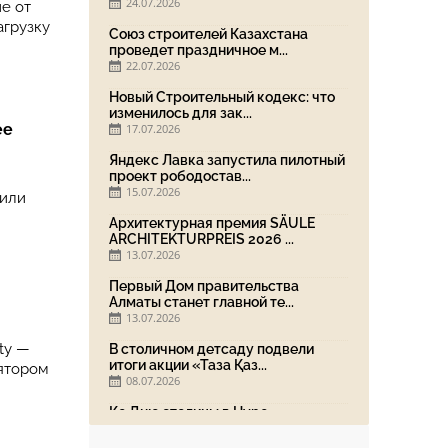
24.07.2026
ие от
агрузку
Союз строителей Казахстана
проведет праздничное м...
22.07.2026
Новый Строительный кодекс: что
изменилось для зак...
ее
17.07.2026
Яндекс Лавка запустила пилотный
проект рободостав...
15.07.2026
дили
Архитектурная премия SÄULE
ARCHITEKTURPREIS 2026 ...
13.07.2026
Первый Дом правительства
Алматы станет главной те...
13.07.2026
ty —
В столичном детсаду подвели
итоги акции «Таза Қаз...
ятором
08.07.2026
Ко Дню столицы в Нуре
благоустроили шесть обществ...
06.07.2026