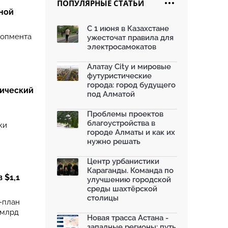
ПОПУЛЯРНЫЕ СТАТЬИ
ной
Жара в городах: как застройка
влияет на температу...
С 1 июня в Казахстане
03.07.2026
лопмента
ужесточат правила для
МЧС усилило мониторинг рек и
электросамокатов
моренных озер после ...
02.07.2026
Алатау City и мировые
футуристические
На общественных слушаниях
города: город будущего
представили экологическ...
тический
под Алматой
30.06.2026
На слушаниях по корректировке
Проблемы проектов
СЭО Генплана Алматы...
благоустройства в
ки
30.06.2026
городе Алматы и как их
нужно решать
130-летняя Майская роща в
Таразе станет экопарком...
22.06.2026
Центр урбанистики
Караганды. Команда по
По улице Саина в Алматы с 20
 $1,1
улучшению городской
июня заработает авто...
среды шахтёрской
19.06.2026
столицы
-план
В Казахстане объявили конкурс
 млрд
романов о городах с...
Новая трасса Астана -
18.06.2026
западные регионы: путь