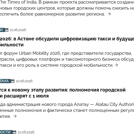
The Times of India. В рамках проекта рассматривается создан
 новых городских центров, которые должны помочь снизить н
беспечить более равномерное развитие региона.
ТИ
11.06.2026
y 2026: в Астане обсудили цифровизацию такси и будущ
бильности
 форум Urban Mobility 2026, где представители государства,
трасли, цифровых платформ и таксомоторного бизнеса обсу
такси и его роль в системе городской мобильности.
ТАНА
10.06.2026
тся к новому этапу развития: полномочия городской
 расширят с 1 июля
ода администрация нового города Алатау — Alatau City Authori
енные полномочия и фактически станет полноценным регул
вития.
ВОСТИ
10.06.2026