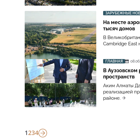
ЗАРУБЕЖНЫЕ НО
На месте аэро
тысяч домов
В Великобритан
Cambridge East
ГЛАВНАЯ
08.06
В Ауэзовском
пространств
Аким Алматы Да
реализацией пр
районе.
1
2
3
4