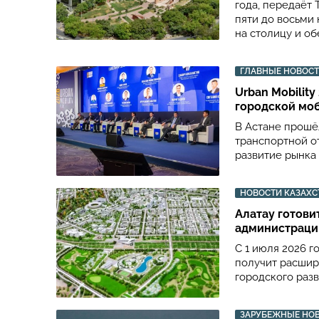
года, передаёт 
пяти до восьми
на столицу и о
ГЛАВНЫЕ НОВОС
Urban Mobilit
городской мо
В Астане прошёл
транспортной о
развитие рынка 
НОВОСТИ КАЗАХС
Алатау готови
администрации
С 1 июля 2026 г
получит расшир
городского раз
ЗАРУБЕЖНЫЕ НО