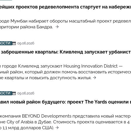
нейших проектов редевелопмента стартует на набереж
роде Мумбаи набирает обороты масштабный проект редеве
ритории района Бандра.
ВОСТИ
09.06.2026
 заброшенные кварталы: Кливленд запускает урбанис
городе Кливленд запускают Housing Innovation District —
ный район, который должен помочь восстановить историчес
е кварталы и повысить доступность жилья.
ВОСТИ
09.06.2026
вил новый район будущего: проект The Yards оценили в
компания BEYOND Developments представила новый мастер
оне City of Arabia в Дубае. Стоимость проекта оценивается в 4
 1,1 млрд долларов США).