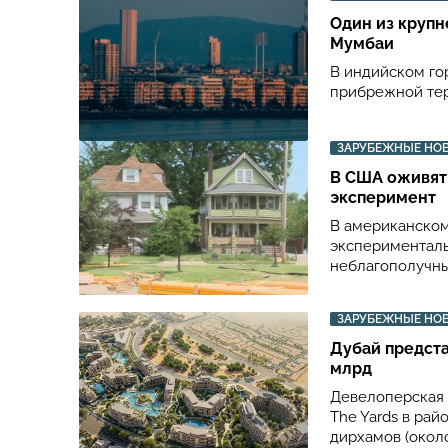
Один из круп
Мумбаи
В индийском го
прибрежной тер
ЗАРУБЕЖНЫЕ НО
В США оживят
эксперимент
В американском 
эксперименталь
неблагополучны
ЗАРУБЕЖНЫЕ НО
Дубай предста
млрд
Девелоперская 
The Yards в рай
дирхамов (около