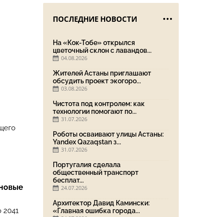
ПОСЛЕДНИЕ НОВОСТИ
На «Кок-Тобе» открылся
цветочный склон с лавандов...
04.08.2026
Жителей Астаны приглашают
обсудить проект экогоро...
03.08.2026
Чистота под контролем: как
технологии помогают по...
31.07.2026
щего
Роботы осваивают улицы Астаны:
Yandex Qazaqstan з...
31.07.2026
Португалия сделала
общественный транспорт
бесплат...
 новые
24.07.2026
Архитектор Давид Камински:
 2041
«Главная ошибка города...