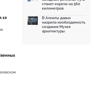
станет короче на 560
километров
а 10
В Алматы давно
назрела необходимость
создания Музея
на
архитектуры
твенных
уэзовском