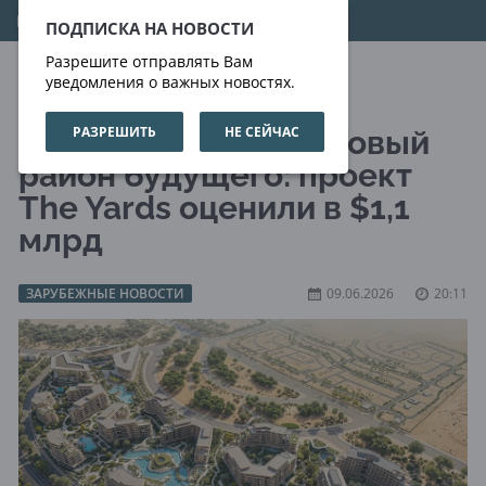
07.08.2026
11:10:41
ПОДПИСКА НА НОВОСТИ
Разрешите отправлять Вам
уведомления о важных новостях.
РАЗРЕШИТЬ
НЕ СЕЙЧАС
Дубай представил новый
район будущего: проект
The Yards оценили в $1,1
млрд
ЗАРУБЕЖНЫЕ НОВОСТИ
09.06.2026
20:11