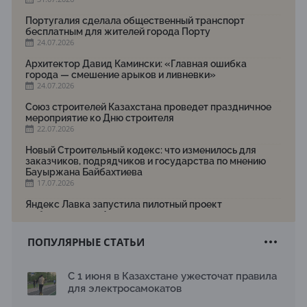
Португалия сделала общественный транспорт
бесплатным для жителей города Порту
24.07.2026
Архитектор Давид Камински: «Главная ошибка
города — смешение арыков и ливневки»
24.07.2026
Союз строителей Казахстана проведет праздничное
мероприятие ко Дню строителя
22.07.2026
Новый Строительный кодекс: что изменилось для
заказчиков, подрядчиков и государства по мнению
Бауыржана Байбахтиева
17.07.2026
Яндекс Лавка запустила пилотный проект
рободоставки в Астане
15.07.2026
ПОПУЛЯРНЫЕ СТАТЬИ
Архитектурная премия SÄULE ARCHITEKTURPREIS
2026 принимает заявки до 31 июля
13.07.2026
С 1 июня в Казахстане ужесточат правила
для электросамокатов
Первый Дом правительства Алматы станет главной
темой новой выставки в «Целинном»