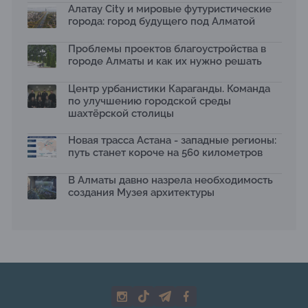
13.07.2026
Алатау City и мировые футуристические
города: город будущего под Алматой
В столичном детсаду подвели итоги акции «Таза
Қазақстан»: воспитанники подарили вторую жизнь
Проблемы проектов благоустройства в
отходам
08.07.2026
городе Алматы и как их нужно решать
Ко Дню столицы в Нуре благоустроили шесть
Центр урбанистики Караганды. Команда
общественных пространств
по улучшению городской среды
06.07.2026
шахтёрской столицы
Жара в городах: как застройка влияет на
температуру и здоровье людей
Новая трасса Астана - западные регионы:
03.07.2026
путь станет короче на 560 километров
МЧС усилило мониторинг рек и моренных озер после
сильных дождей в горах Алматы
В Алматы давно назрела необходимость
02.07.2026
создания Музея архитектуры
На общественных слушаниях представили
экологическую стратегию развития Алматы до 2040
года
30.06.2026
На слушаниях по корректировке СЭО Генплана
Алматы обсудили меры по снижению транспортных
выбросов
30.06.2026