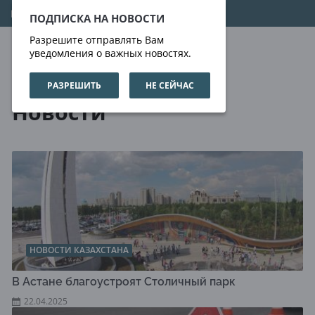
07.08.2026
19:28:41
ПОДПИСКА НА НОВОСТИ
Разрешите отправлять Вам
уведомления о важных новостях.
РАЗРЕШИТЬ
НЕ СЕЙЧАС
Новости
Новости
НОВОСТИ КАЗАХСТАНА
В Астане благоустроят Столичный парк
22.04.2025