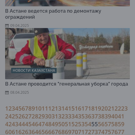
В Астане ведется работа по демонтажу
ограждений
09.04.2025
НОВОСТИ КАЗАХСТАНА
В Астане проводится "генеральная уборка" города
08.04.2025
1
2
3
4
5
6
7
8
9
10
11
12
13
14
15
16
17
18
19
20
21
22
23
24
25
26
27
28
29
30
31
32
33
34
35
36
37
38
39
40
41
42
43
44
45
46
47
48
49
50
51
52
53
54
55
56
57
58
59
60
61
62
63
64
65
66
67
68
69
70
71
72
73
74
75
76
77